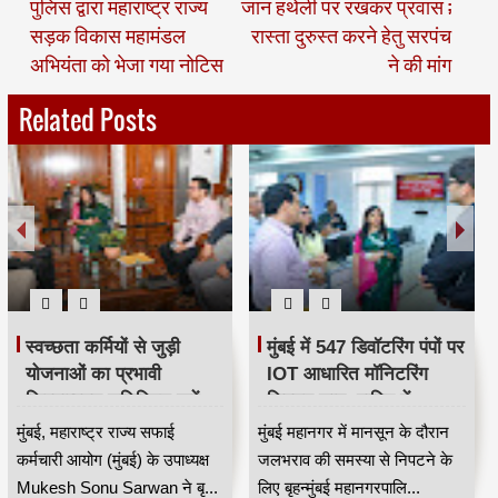
पुलिस द्वारा महाराष्ट्र राज्य
जान हथेली पर रखकर प्रवास ;
सड़क विकास महामंडल
रास्ता दुरुस्त करने हेतु सरपंच
अभियंता को भेजा गया नोटिस
ने की मांग
Related Posts
स्वच्छता कर्मियों से जुड़ी
मुंबई में 547 डिवॉटरिंग पंपों पर
योजनाओं का प्रभावी
IOT आधारित मॉनिटरिंग
क्रियान्वयन सुनिश्चित करें —
सिस्टम लागू, बारिश में
महाराष्ट्र राज्य सफाई
जलभराव नियंत्रण होगा
मुंबई, महाराष्ट्र राज्य सफाई
मुंबई महानगर में मानसून के दौरान
कर्मचारी आयोग के उपाध्यक्ष
अधिक प्रभावी
कर्मचारी आयोग (मुंबई) के उपाध्यक्ष
जलभराव की समस्या से निपटने के
मुकेश सोनू सरवान HKA
Mukesh Sonu Sarwan ने बृ...
लिए बृहन्मुंबई महानगरपालि...