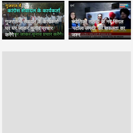
गुजरात में सेवादल के कार्यकर्ता
ज्योतिका तांगड़ी के नए सिंगल
घर घर जाकर चुनाव प्रचार
'पटोला लगदी' की सफलता का
करेंगे।
जश्न