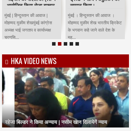
आयोजित किया रोजा इफ्तार
सम्मान किया।
मुंबई | हिन्दुस्तान की आवाज |
मुंबई । हिन्दुस्तान की आवाज ।
मोहम्मद मुकीम शेखमुंबई कांग्रेस
मोहम्मद मुकीम शेख भारतीय क्रिकेट
अध्यक्ष भाई जगताप व कार्याध्यक्ष
के भगवान कहे जाने वाले देश के
चरणसि...
मह...
HKA VIDEO NEWS
रहेजा बिल्डर ने किया अन्याय | नसीम खान दिलायेगें न्याय