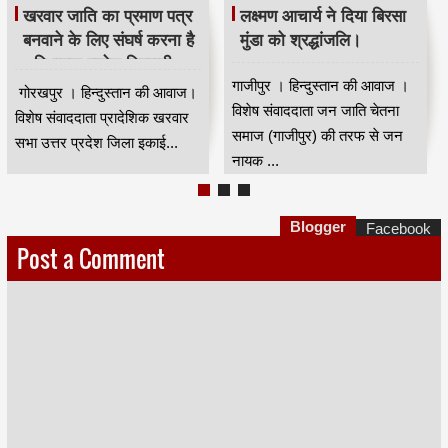
भदंत ज्ञानेश्वर की 88 वीं
मजिंदर खरवार ने संगठन को
जयंती धूम धाम से मनाई गई।
मजबूत बनाने की अपील की।
कुशीनगर । हिन्दुस्तान की आवाज।
नई दिल्ली से मुंबई के वरिष्ठ पत्रकार
विषेष संवाददाता भारत रत्न डॉ बाबा
कपिलदेव खरवार की रिपोर्ट।खरवार
साहेब आंबेडकर के गुरु भा...
वेल्फेयर सोसायटी(रजि) की तरफ से
...
Blogger
Facebook
Post a Comment