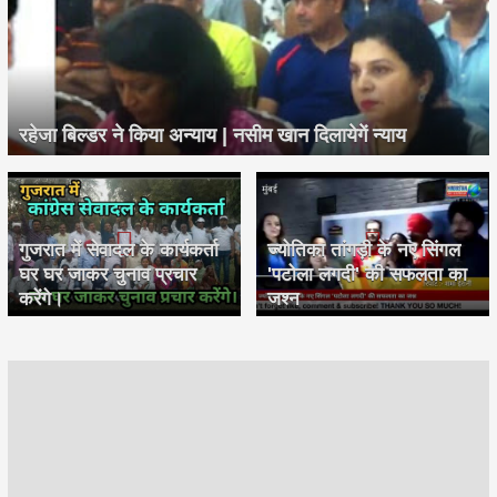
रहेजा बिल्डर ने किया अन्याय | नसीम खान दिलायेगें न्याय
गुजरात में सेवादल के कार्यकर्ता
ज्योतिका तांगड़ी के नए सिंगल
घर घर जाकर चुनाव प्रचार
'पटोला लगदी' की सफलता का
करेंगे।
जश्न