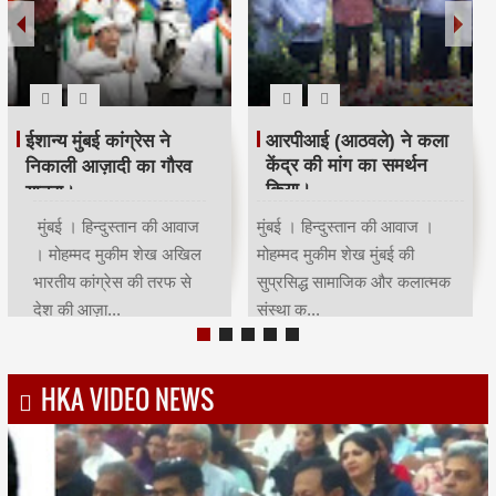
रमजान पर दिया एकता-
श्री सिद्धिविनायक मंदिर
भाईचारे का संदेश:कांग्रेस ने
ट्रस्ट ने सचिन तेंदुलकर का
आयोजित किया रोजा इफ्तार
सम्मान किया।
मुंबई | हिन्दुस्तान की आवाज |
मुंबई । हिन्दुस्तान की आवाज ।
मोहम्मद मुकीम शेखमुंबई कांग्रेस
मोहम्मद मुकीम शेख भारतीय क्रिकेट
अध्यक्ष भाई जगताप व कार्याध्यक्ष
के भगवान कहे जाने वाले देश के
चरणसि...
मह...
HKA VIDEO NEWS