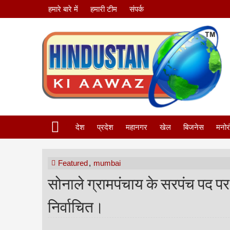
हमारे बारे में
हमारी टीम
संपर्क
देश
प्रदेश
महानगर
खेल
बिजनेस
मनोर
Featured
,
mumbai
सोनाले ग्रामपंचाय के सरपंच पद पर श
निर्वाचित।