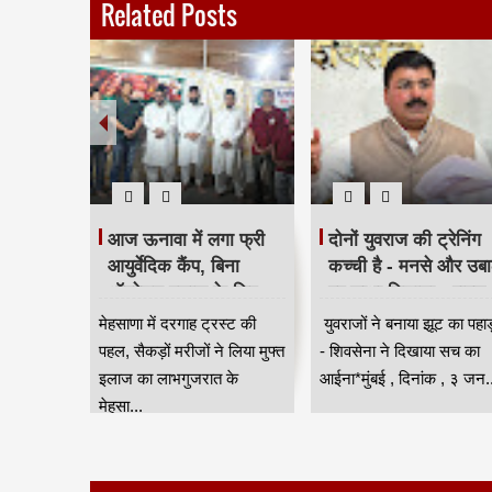
Related Posts
टरिंग पंपों
आज ऊनावा में लगा फ्री
दोनों युवराज की ट्रेनिंग
त
आयुर्वेदिक कैंप, बिना
कच्ची है - मनसे और उबा
 लागू,
ऑपरेशन इलाज के लिए
पर साधा निशाना - राहुल
 नियंत्रण
उमड़ी भीड़ HKA
शेवाले
सून के
मेहसाणा में दरगाह ट्रस्ट की
युवराजों ने बनाया झूट का पहा
वी
स्या से
पहल, सैकड़ों मरीजों ने लिया मुफ्त
- शिवसेना ने दिखाया सच का
ंबई
इलाज का लाभगुजरात के
आईना*मुंबई , दिनांक , ३ जन..
मेहसा...