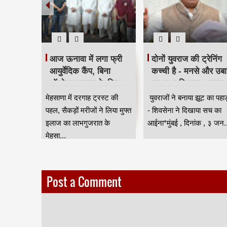
टरिंग पंपों
आज ऊनावा में लगा फ्री
दोनों युवराज की ट्रेनिंग
त
आयुर्वेदिक कैंप, बिना
कच्ची है - मनसे और उबा
 लागू,
ऑपरेशन इलाज के लिए
पर साधा निशाना - राहुल
 नियंत्रण
उमड़ी भीड़ HKA
शेवाले
सून के
मेहसाणा में दरगाह ट्रस्ट की
युवराजों ने बनाया झूट का पहा
वी
स्या से
पहल, सैकड़ों मरीजों ने लिया मुफ्त
- शिवसेना ने दिखाया सच का
ंबई
इलाज का लाभगुजरात के
आईना*मुंबई , दिनांक , ३ जन..
मेहसा...
Post a Comment