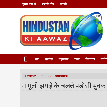
हमारे बारे में
हमारी टीम
संपर्क
देश
प्रदेश
महानगर
खेल
बिजनेस
मनोर
crime
,
Featured
,
mumbai
मामूली झगड़े के चलते पड़ोसी युवक 