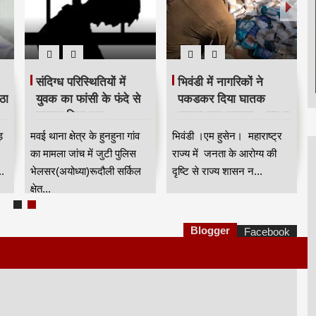
संदिग्ध परिस्थितियों में
भिवंडी में नागरिकों ने
ठा
युवक का फांसी के फंदे से
पकडकर दिया घातक
लटका मिला शव
गुटखा पान मसाला, अन्न व
औषध प्रशासन द्वारा मामला
ड़
मवई थाना क्षेत्र के हुनहुना गांव
भिवंडी ।एम हुसेन। महाराष्ट्र
दर्ज
का मामला जांच में जुटी पुलिस
राज्य में जनता के आरोग्य की
.
भेलसर(अयोध्या)रूदौली सर्किल
दृष्टि से राज्य शासन न...
क्षेत...
Blogger
Facebook