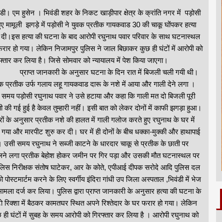
ंडी। एम हुसेन । भिवंडी शहर के निकट खाड़ीपार क्षेत्र के क्रांति नगर में पड़ोसी
हुए मामूली झगड़े में पड़ोसी ने युवक प्रतीक गायकवाड 30 की चाकू घोंपकर हत्या
दी।इस हत्या की घटना के बाद आरोपी रघुनाथ पवार परिवार के साथ घटनास्थल
फरार हो गया। लेकिन निजामपुर पुलिस ने जाल बिछाकर कुछ ही घंटों में आरोपी को
फ्तार कर लिया है। जिसे सोमवार को न्यायालय में पेश किया जाएगा।
ाप्त जानकारी के अनुसार घटना के दिन रात में बिजली चली गयी थी।
क प्रतीक उर्फ गलाय लहू गायकवाड दारू के नशे में आया और गाली देने लगा ।
समय पड़ोसी रघुनाथ पवार ने उसे हटाया और कहा कि गाली मत दो बिजली पूरी
ती की गई हुई है केवल तुम्हारी नहीं। इसी बात को लेकर दोनों में काफी झगड़ा हुआ।
्रों के अनुसार प्रतीक नशे की हालत में गाली गलोज करते हुए रघुनाथ के घर में
 गया और मारपीट शुरु कर दी। घर में ही दोनों के बीच धक्का-मुक्की और हाथापाई
। उसी समय रघुनाथ ने सब्जी काटने के धारदार चाकू से प्रतीक के छाती पर
निकलने लगा प्रतीक बेहोश होकर जमीन पर गिर पड़ा और उसकी मौत घटनास्थल पर
पुलिस निरीक्षक संतोष घाटेकर, आर के कोते, एपीआई दीपक सरोदे आदि पुलिस दल
्टमार्टम करने के लिए स्वर्गीय इंदिरा गांधी उप जिला अस्पताल ,भिवंडी में भेज
मामला दर्ज कर लिया। पुलिस द्वारा प्राप्त जानकारी के अनुसार हत्या की घटना के
ो रिक्शा में बैठकर कामतघर स्थित अपने रिश्तेदार के घर फरार हो गया। लेकिन
 ही घंटों में सुबह के समय आरोपी को गिरफ्तार कर लिया है । आरोपी रघुनाथ को