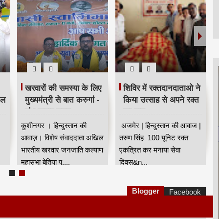
खरवारों की समस्या के लिए
शिविर में रक्तदानदाताओ ने
ील
मुख्यमंत्री से बात करुगां -
किया उत्साह से अपने रक्त
शंभू कुमार सुमन
का दान
कुशीनगर । हिन्दुस्तान की
अजमेर | हिन्दुस्तान की आवाज |
आवाज़। विशेष संवाददाता अखिल
तरुण सिंह 100 यूनिट रक्त
भारतीय खरवार जनजाति कल्याण
एकत्रित कर मनाया सेवा
महासभा बेतिया प,...
दिवस&n...
Blogger
Facebook