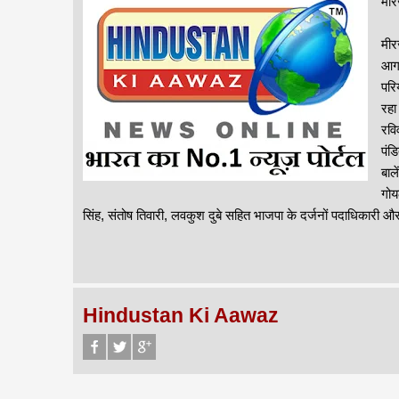
मीर
मीर
आगम
परि
रहा
रवि
पंड
बाले
गोय
सिंह, संतोष तिवारी, लवकुश दुबे सहित भाजपा के दर्जनों पदाधिकारी और
Hindustan Ki Aawaz