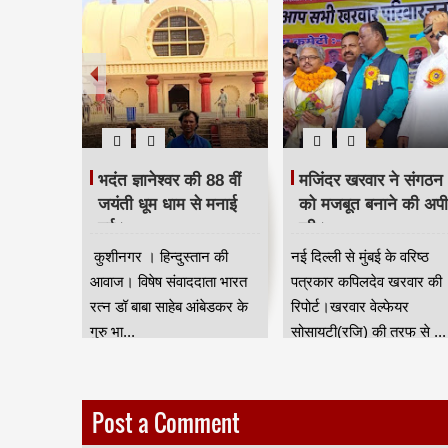
 दिया
भदंत ज्ञानेश्वर की 88 वीं
मजिंदर खरवार ने संगठन
रद्धांजलि।
जयंती धूम धाम से मनाई
को मजबूत बनाने की अप
गई।
की।
ान की आवाज
कुशीनगर । हिन्दुस्तान की
नई दिल्ली से मुंबई के वरिष्ठ
जन जाति
आवाज। विषेष संवाददाता भारत
पत्रकार कपिलदेव खरवार की
ुर) की तरफ
रत्न डॉ बाबा साहेब आंबेडकर के
रिपोर्ट।खरवार वेल्फेयर
गुरु भा...
सोसायटी(रजि) की तरफ से ...
Post a Comment