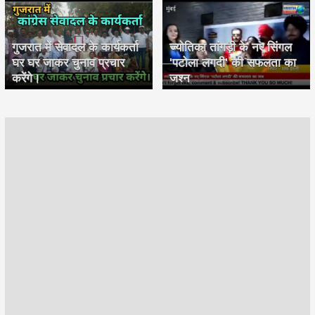
गुजरात में सेवादल के कार्यकर्ता
ज्योतिका तांगड़ी के नए सिंगल
घर घर जाकर चुनाव प्रचार
'पटोला लगदी' की सफलता का
करेंगे।
जश्न