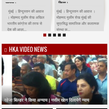
आयोजित किया रोजा इफ्तार
सम्मान किया।
मुंबई | हिन्दुस्तान की आवाज |
मुंबई । हिन्दुस्तान की आवाज ।
मोहम्मद मुकीम शेखमुंबई कांग्रेस
मोहम्मद मुकीम शेख भारतीय क्रिकेट
अध्यक्ष भाई जगताप व कार्याध्यक्ष
के भगवान कहे जाने वाले देश के
चरणसि...
मह...
HKA VIDEO NEWS
रहेजा बिल्डर ने किया अन्याय | नसीम खान दिलायेगें न्याय