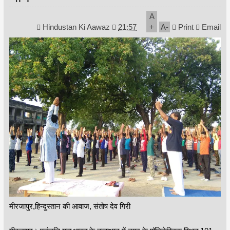
A
Hindustan Ki Aawaz
21:57
+
A
-
Print
Email
मीरजापुर,हिन्दुस्तान की आवाज, संतोष देव गिरी