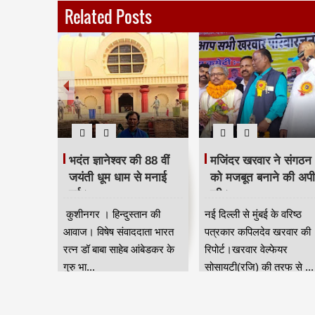
Related Posts
 दिया
भदंत ज्ञानेश्वर की 88 वीं
मजिंदर खरवार ने संगठन
रद्धांजलि।
जयंती धूम धाम से मनाई
को मजबूत बनाने की अप
गई।
की।
ान की आवाज
कुशीनगर । हिन्दुस्तान की
नई दिल्ली से मुंबई के वरिष्ठ
जन जाति
आवाज। विषेष संवाददाता भारत
पत्रकार कपिलदेव खरवार की
ुर) की तरफ
रत्न डॉ बाबा साहेब आंबेडकर के
रिपोर्ट।खरवार वेल्फेयर
गुरु भा...
सोसायटी(रजि) की तरफ से ...