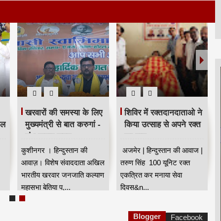
खरवारों की समस्या के लिए
शिविर में रक्तदानदाताओ ने
ील
मुख्यमंत्री से बात करुगां -
किया उत्साह से अपने रक्त
शंभू कुमार सुमन
का दान
कुशीनगर । हिन्दुस्तान की
अजमेर | हिन्दुस्तान की आवाज |
आवाज़। विशेष संवाददाता अखिल
तरुण सिंह 100 यूनिट रक्त
भारतीय खरवार जनजाति कल्याण
एकत्रित कर मनाया सेवा
महासभा बेतिया प,...
दिवस&n...
Blogger
Facebook