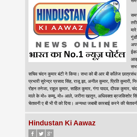
समस
समस
तरी
मार
गुं
अपन
ईकट
आक्
सभा
सचिव चंदन कुमार बंटी ने किया। सभा को बी आर बी काँलेज छात्रसं
प्रभारी सुरेन्द्र प्रसाद सिंह, राजू झा, अनील कुमार, प्रिति कुमारी,
रोहन तनेजा, राहूल कुमार, साहिल कुमार, गंगा यादव, दीपक कुमार, चंदन
माले के मो० कम्मू, मो० आले, जरीना खातुन, अधिवक्ता ब्रजकिशोर सि
चेतावनी ए बी भी पी को दिया। अन्यथा जबाबी कारबाई करने की चेतावनी
Hindustan Ki Aawaz