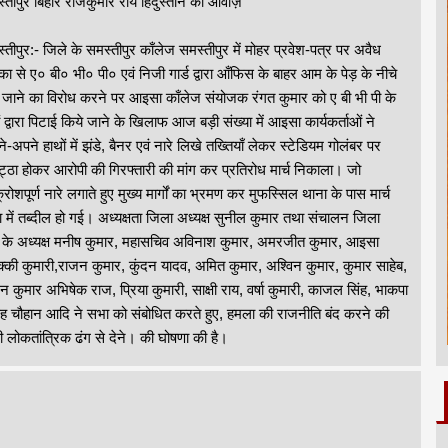
्तीपुर बिहार राजकुमार राय हिंदुस्तान की आवाज़
्तीपुर:- जिले के समस्तीपुर काँलेज समस्तीपुर में मोहर प्रवेश-पत्र पर अवैध
का से ए० बी० भी० पी० एवं निजी गार्ड द्वारा आँफिस के बाहर आम के पेड़ के नीचे
े जाने का विरोध करने पर आइसा काँलेज संयोजक रंगत कुमार को ए बी भी पी के
डों द्वारा पिटाई किये जाने के खिलाफ आज बड़ी संख्या में आइसा कार्यकर्ताओं ने
े-अपने हाथों में झंडे, बैनर एवं नारे लिखे तख्तियाँ लेकर स्टेडियम गोलंबर पर
्ठा होकर आरोपी की गिरफ्तारी की मांग कर प्रतिरोध मार्च निकाला। जो
रोशपूर्ण नारे लगाते हुए मुख्य मार्गों का भ्रमण कर मुफस्सिल थाना के पास मार्च
 में तब्दील हो गई। अध्यक्षता जिला अध्यक्ष सुनील कुमार तथा संचालन जिला
ध के अध्यक्ष मनीष कुमार, महासचिव अविनाश कुमार, अमरजीत कुमार, आइसा
 निक्की कुमारी,राजन कुमार, कुंदन यादव, अमित कुमार, अश्विन कुमार, कुमार साहेब,
 कुमार अभिषेक राज, प्रिया कुमारी, साक्षी राय, वर्षा कुमारी, काजल सिंह, भाकपा
ंह चौहान आदि ने सभा को संबोधित करते हुए, हमला की राजनीति बंद करने की
 लोकतांत्रिक ढंग से देने। की घोषणा की है।