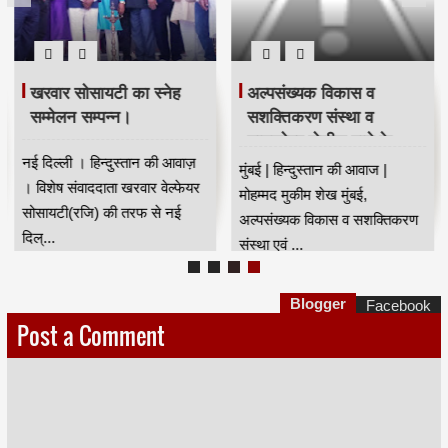
खरवार सोसायटी का स्नेह
अल्पसंख्यक विकास व
सम्मेलन सम्पन्न।
सशक्तिकरण संस्था व
घाटकोपर पोलीस ठाणे के
नई दिल्ली । हिन्दुस्तान की आवाज़
संयुक्त तत्वावधान में नशा
मुंबई | हिन्दुस्तान की आवाज |
। विशेष संवाददाता खरवार वेल्फेयर
मुक्ति अभियान
मोहम्मद मुकीम शेख मुंबई,
सोसायटी(रजि) की तरफ से नई
अल्पसंख्यक विकास व सशक्तिकरण
दिल्...
संस्था एवं ...
Blogger
Facebook
Post a Comment