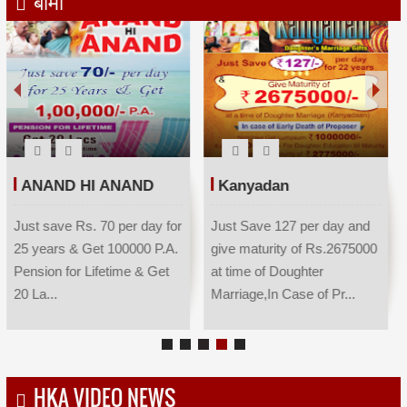
बीमा
ANAND HI ANAND
Kanyadan
Just save Rs. 70 per day for
Just Save 127 per day and
25 years & Get 100000 P.A.
give maturity of Rs.2675000
Pension for Lifetime & Get
at time of Doughter
20 La...
Marriage,In Case of Pr...
HKA VIDEO NEWS