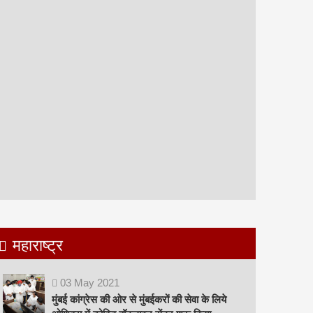
खरवारों की समस्या के लिए
शिविर में रक्तदानदाताओ ने
मुख्यमंत्री से बात करुगां -
किया उत्साह से अपने रक्त
शंभू कुमार सुमन
का दान
कुशीनगर । हिन्दुस्तान की
अजमेर | हिन्दुस्तान की आवाज |
आवाज़। विशेष संवाददाता अखिल
तरुण सिंह 100 यूनिट रक्त
भारतीय खरवार जनजाति कल्याण
एकत्रित कर मनाया सेवा
महासभा बेतिया प,...
दिवस&n...
महाराष्ट्र
03
May
2021
मुंबई कांग्रेस की ओर से मुंबईकरों की सेवा के लिये