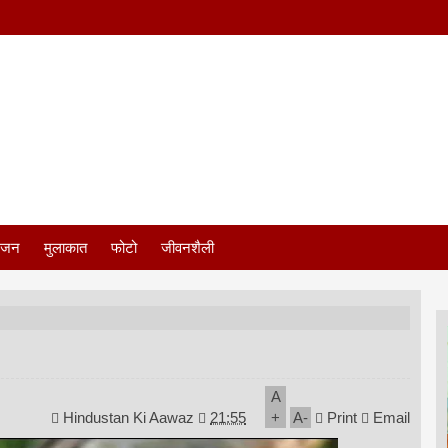
ंजन
मुलाकात
फोटो
जीवनशैली
A
Hindustan Ki Aawaz
21:55
+
A
-
Print
Email