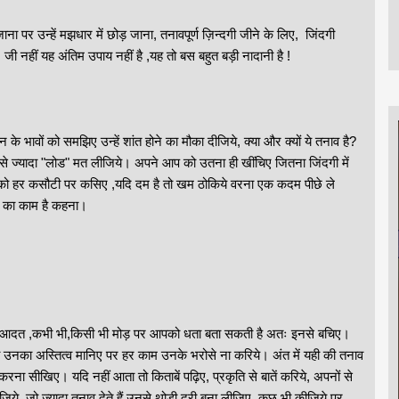
पर उन्हें मझधार में छोड़ जाना, तनावपूर्ण ज़िन्दगी जीने के लिए, जिंदगी
 जी नहीं यह अंतिम उपाय नहीं है ,यह तो बस बहुत बड़ी नादानी है !
भावों को समझिए उन्हें शांत होने का मौका दीजिये, क्या और क्यों ये तनाव है?
त से ज्यादा "लोड" मत लीजिये। अपने आप को उतना ही खींचिए जितना जिंदगी में
को हर कसौटी पर कसिए ,यदि दम है तो खम ठोकिये वरना एक कदम पीछे ले
ों का काम है कहना।
 आदत ,कभी भी,किसी भी मोड़ पर आपको धता बता सकती है अतः इनसे बचिए।
 तो उनका अस्तित्व मानिए पर हर काम उनके भरोसे ना करिये। अंत में यही की तनाव
रना सीखिए। यदि नहीं आता तो किताबें पढ़िए, प्रकृति से बातें करिये, अपनों से
े, जो ज्यादा तनाव देते हैं उनसे थोड़ी दूरी बना लीजिए, कुछ भी कीजिये पर