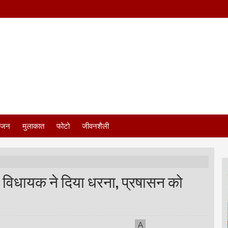
ंजन
मुलाकात
फोटो
जीवनशैली
व विधायक ने दिया धरना, प्रषासन को
A