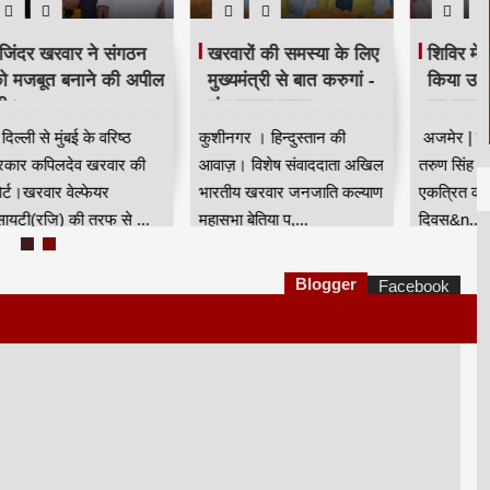
भदंत ज्ञानेश्वर की 88 वीं
मजिंदर खरवार ने संगठन
ि।
जयंती धूम धाम से मनाई
को मजबूत बनाने की अपील
गई।
की।
ज
कुशीनगर । हिन्दुस्तान की
नई दिल्ली से मुंबई के वरिष्ठ
आवाज। विषेष संवाददाता भारत
पत्रकार कपिलदेव खरवार की
रफ
रत्न डॉ बाबा साहेब आंबेडकर के
रिपोर्ट।खरवार वेल्फेयर
गुरु भा...
सोसायटी(रजि) की तरफ से ...
Blogger
Facebook