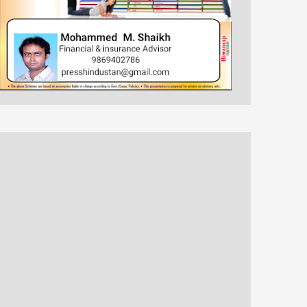
खरवारों की समस्या के लिए
शिविर में रक्तदानदाताओ ने
मुख्यमंत्री से बात करुगां -
किया उत्साह से अपने रक्त
शंभू कुमार सुमन
का दान
कुशीनगर । हिन्दुस्तान की
अजमेर | हिन्दुस्तान की आवाज |
आवाज़। विशेष संवाददाता अखिल
तरुण सिंह 100 यूनिट रक्त
भारतीय खरवार जनजाति कल्याण
एकत्रित कर मनाया सेवा
महासभा बेतिया प,...
दिवस&n...