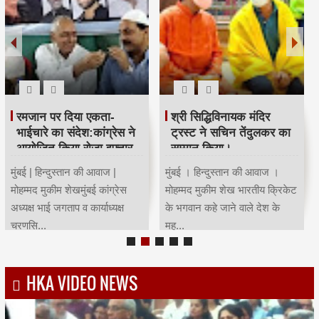
रमजान पर दिया एकता-
श्री सिद्धिविनायक मंदिर
भाईचारे का संदेश:कांग्रेस ने
ट्रस्ट ने सचिन तेंदुलकर का
आयोजित किया रोजा इफ्तार
सम्मान किया।
मुंबई | हिन्दुस्तान की आवाज |
मुंबई । हिन्दुस्तान की आवाज ।
मोहम्मद मुकीम शेखमुंबई कांग्रेस
मोहम्मद मुकीम शेख भारतीय क्रिकेट
अध्यक्ष भाई जगताप व कार्याध्यक्ष
के भगवान कहे जाने वाले देश के
चरणसि...
मह...
HKA VIDEO NEWS