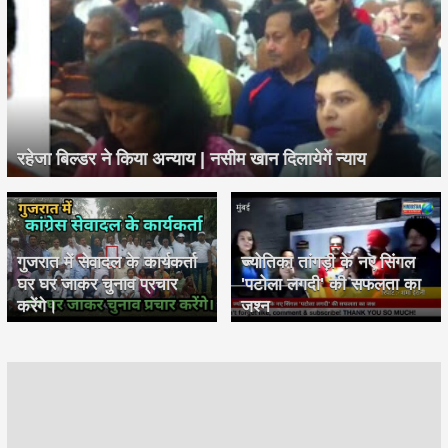
रहेजा बिल्डर ने किया अन्याय | नसीम खान दिलायेगें न्याय
गुजरात में सेवादल के कार्यकर्ता
ज्योतिका तांगड़ी के नए सिंगल
घर घर जाकर चुनाव प्रचार
'पटोला लगदी' की सफलता का
करेंगे।
जश्न