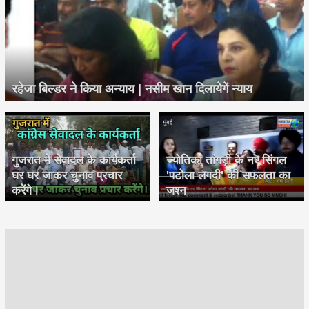
रहेजा बिल्डर ने किया अन्याय | नसीम खान दिलायेगें न्याय
गुजरात में सेवादल के कार्यकर्ता
ज्योतिका तांगड़ी के नए सिंगल
घर घर जाकर चुनाव प्रचार
'पटोला लगदी' की सफलता का
करेंगे।
जश्न