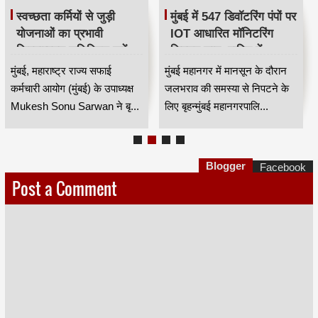
स्वच्छता कर्मियों से जुड़ी
मुंबई में 547 डिवॉटरिंग पंपों पर
योजनाओं का प्रभावी
IOT आधारित मॉनिटरिंग
क्रियान्वयन सुनिश्चित करें —
सिस्टम लागू, बारिश में
महाराष्ट्र राज्य सफाई
जलभराव नियंत्रण होगा
मुंबई, महाराष्ट्र राज्य सफाई
मुंबई महानगर में मानसून के दौरान
कर्मचारी आयोग के उपाध्यक्ष
अधिक प्रभावी
कर्मचारी आयोग (मुंबई) के उपाध्यक्ष
जलभराव की समस्या से निपटने के
मुकेश सोनू सरवान HKA
Mukesh Sonu Sarwan ने बृ...
लिए बृहन्मुंबई महानगरपालि...
Blogger
Facebook
Post a Comment