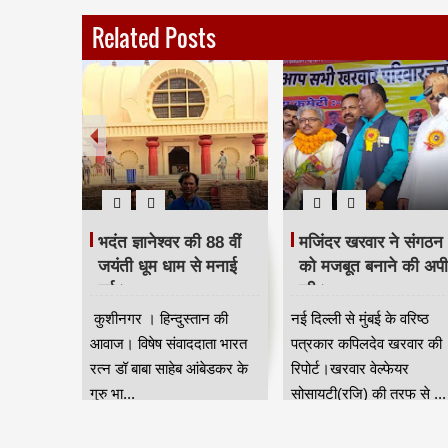
Related Posts
 दिया
भदंत ज्ञानेश्वर की 88 वीं
मजिंदर खरवार ने संगठन
रद्धांजलि।
जयंती धूम धाम से मनाई
को मजबूत बनाने की अप
गई।
की।
ान की आवाज
कुशीनगर । हिन्दुस्तान की
नई दिल्ली से मुंबई के वरिष्ठ
जन जाति
आवाज। विषेष संवाददाता भारत
पत्रकार कपिलदेव खरवार की
ुर) की तरफ
रत्न डॉ बाबा साहेब आंबेडकर के
रिपोर्ट।खरवार वेल्फेयर
गुरु भा...
सोसायटी(रजि) की तरफ से ...