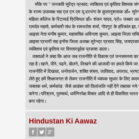
मौके पर " जनकवि सुरेंद्र प्रसाद: व्यक्तित्व एवं कृतित्व विषयक 
के राज्य उपाध्यक्ष सह एल एन एम यू दरभंगा के कुलानुशासक डाँ० सुरे
महिला काँलेज के रिटायर्ड प्रिंसिपल डाँ० शंकर यादव, प्रो० जब्बार 
रामदेव महतो, कर्मचारी संध के रामभरोश शर्मा, गोपगुट के हरिकांत झा, श
आइसा नेता मनीष कुमार, महासचिव अविनाश कुमार, आइसा जिला सचिव चं
आइसा प्रभारी सह इनौस जिला अध्यक्ष सुरेन्द्र प्रसाद सिंह, जयप्रका
व्यक्तित्व एवं कृतित्व पर विस्तारपूर्वक प्रकाश डाला।
वक्ताओं ने कहा कि आज जब राजनीति से विकास एवं जनसमस्या का स्थ
रहा है।खाने, पीने, पढने, बोलने, लिखने की आजादी पर हमले किये जा र
राजनीति में दिखावा, धनोपार्जन, शक्ति संचय, जातिवाद, अपराध, भ्रष्टाच
लेते हुए हमें शिक्षाजगत से लेकर राजनीति में व्यापक सुधार के लिए क
जबतक धर्म, कर्मकांड जैसे आडंबर को तिलांजलि नहीं देंगे तबतक नये भ
करेगा।परिश्रम, पुरुषार्थ, धर्मनिरपेक्ष विचार आदि से ही विकसित भारत 
बना रहेगा।
Hindustan Ki Aawaz