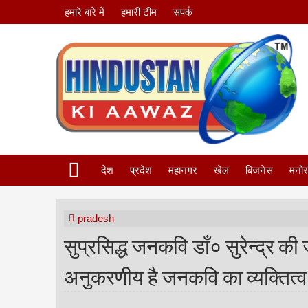
हमारे बारे में
हमारी टीम
संपर्क
देश
प्रदेश
महानगर
खेल
बिजनेस
मनोर
pradesh
सुप्रसिद्ध जनकवि डाँ० सुरेन्द्र 
अनुकरणीय है जनकवि का व्यक्तित्व 