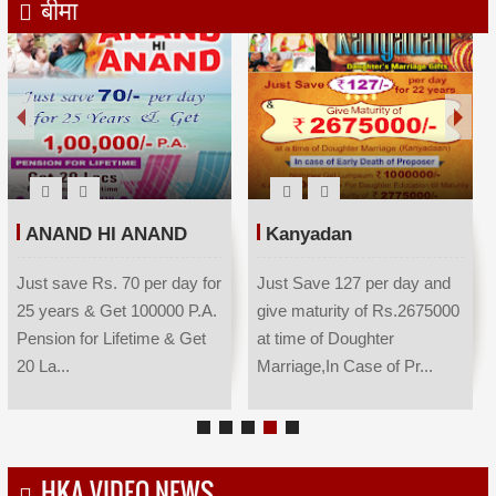
बीमा
ANAND HI ANAND
Kanyadan
Just save Rs. 70 per day for
Just Save 127 per day and
25 years & Get 100000 P.A.
give maturity of Rs.2675000
Pension for Lifetime & Get
at time of Doughter
20 La...
Marriage,In Case of Pr...
HKA VIDEO NEWS