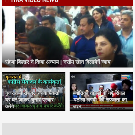
रहेजा बिल्डर ने किया अन्याय | नसीम खान दिलायेगें न्याय
गुजरात में सेवादल के कार्यकर्ता
ज्योतिका तांगड़ी के नए सिंगल
घर घर जाकर चुनाव प्रचार
'पटोला लगदी' की सफलता का
करेंगे।
जश्न