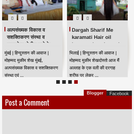
अल्पसंख्यक विकास व
Dargah Sharif Me
सशक्तिकरण संस्था व
karamati Hair oil
घाटकोपर पोलीस ठाणे के
karamat jaan kar sab
संयुक्त तत्वावधान में नशा
hairan | दरगाह शरीफ में
मुंबई | हिन्दुस्तान की आवाज |
भिलाई | हिन्दुस्तान की आवाज |
मुक्ति अभियान
करामाती बालो का तेल😍
मोहम्मद मुकीम शेख मुंबई,
मोहम्मद मुकीम शेखदोस्तो आज मैं
अल्पसंख्यक विकास व सशक्तिकरण
अल्लाह के एक वली की दरगाह
संस्था एवं ...
शरीफ पर लेकर ...
Blogger
Facebook
Post a Comment