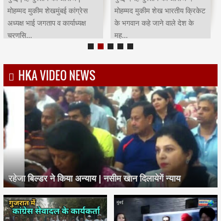
मोहम्मद मुकीम शेखमुंबई कांग्रेस
मोहम्मद मुकीम शेख भारतीय क्रिकेट
अध्यक्ष भाई जगताप व कार्याध्यक्ष
के भगवान कहे जाने वाले देश के
चरणसि...
मह...
HKA VIDEO NEWS
रहेजा बिल्डर ने किया अन्याय | नसीम खान दिलायेगें न्याय