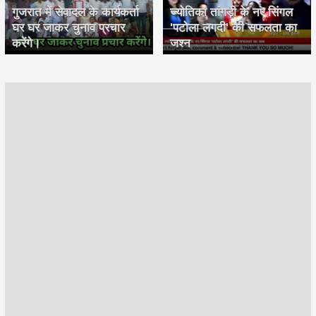
गुजरात में सेवादल के कार्यकर्ता
ज्योतिका तांगड़ी के नए सिंगल
घर घर जाकर चुनाव प्रचार
'पटोला लगदी' की सफलता का
करेंगे।
जश्न