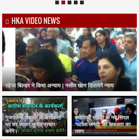
HKA VIDEO NEWS
रहेजा बिल्डर ने किया अन्याय | नसीम खान दिलायेगें न्याय
गुजरात में सेवादल के कार्यकर्ता
ज्योतिका तांगड़ी के नए सिंगल
घर घर जाकर चुनाव प्रचार
'पटोला लगदी' की सफलता का
करेंगे।
जश्न