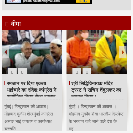
बीमा
महाराष्ट्र कांग्रेस कार्याध्यक्ष व
Child Dream
पूर्व मंत्री चंद्रकांत हंडोरे का
सम्मान।
Invest 3 lacs One Time &
Get 13 Lacs Fund for your
मुंबई । हिन्दुस्तान की आवाज ।
Child Education, Gradution
मोहम्मद मुकीम शेख मुंबई कांग्रेस
& Marriage...
साउथ तमिल सेल कार्याध्यक्ष...