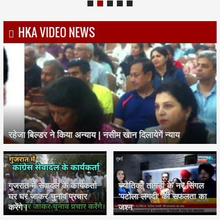
HKA VIDEO NEWS
रहेजा बिल्डर ने किया अन्याय | नसीम खान दिलायेगें न्याय
गुजरात में सेवादल के कार्यकर्ता
ज्योतिका तांगड़ी के नए सिंगल
घर घर जाकर चुनाव प्रचार
'पटोला लगदी' की सफलता का
करेंगे।
जश्न