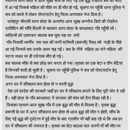
स्थानीय थाना क्षेत्र में आज सुबह सौंच के लिए गई एक बृद्धा रोडवेज बस की चपेट
में आ गई जिससे महिला की मौके पर ही मौत हो गई, सूचना पर पहुँची थाना पुलिस ने
शव को कब्जे में लेकर पोस्टमार्टम हेतु जिला अस्पताल भेज दिया है।
फतेहपुर चौरासी थाना क्षेत्र के अन्तर्गत आज सुबह कन्नौज डिपो की रोडवेज
प्रतिदिन की भाँति दिल्ली से चलकर थाना क्षेत्र के बरुआघाट गाँव पहुँची थी।
यात्रियों को उतारकर चालक बस घुमा रहा था तभी
गाँव निवासी स्वर्गीय राम पाल की पत्नी श्रीमती (बसन्ती) पैंसठ वर्ष गाड़ी के पीछे
आ गई जिससे बस उसके ऊपर चढ़ गई। बस के नीचे महिला आ जने महिला की
घटना स्थल पर ही दर्दनाक मौत हो गई।
बस चालक मौके से बस छोड़ कर फरार हो गया।मृतका का एक बेटा व तीन बेटियां
हैं जिनकी शादी हो चुकी है। सूचना पर पहुँची पुलिस ने शव को पोस्टमार्टम हेतु
जिला अस्पताल भेज दिया है।
अगर घर में सौंचालय बना होता तो न मरती वृद्धा
देश एवं प्रदेश की सरकारें जहाँ हर घर में सौंचालय बनाने के लिए पूरी जोर दे रही
हैं। वहीं क्षेत्र के गाँव बरुआघाट में सरकार की मंशा को ठेंगा दिखा रही है।
जिसका प्रमाण आज सुबह गाँव में एक बृद्धा की मौत से मिलता है। मृतक बृद्धा
बसन्ती के घर में अगर सौंचालय बना होता तो आज बृद्धा की मौत न होती, सौंच के
लिए गई बृद्धा की दुर्घटना में हुई मौत के बाद ग्रामीण भी यही कह रहे थे कि अब हर
घर में सौंचालय की जरूरत है। मृतका का बेटा बाउआ पाल अपनी माँ की मौत पर