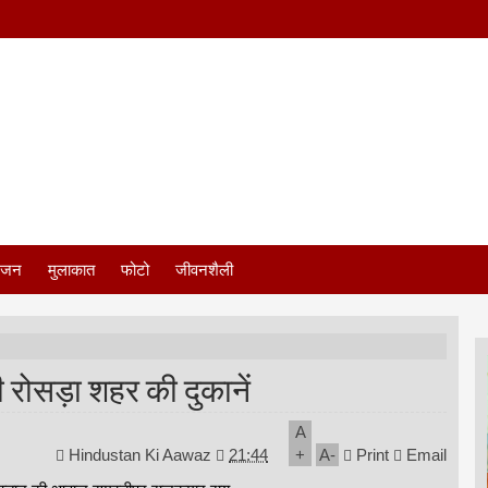
ंजन
मुलाकात
फोटो
जीवनशैली
 रोसड़ा शहर की दुकानें
A
Hindustan Ki Aawaz
21:44
+
A
-
Print
Email