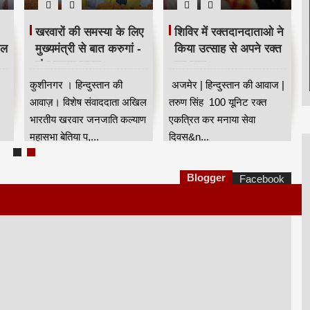
खरवारों की समस्या के लिए
शिविर में रक्तदानदाताओ ने
ील
मुख्यमंत्री से बात करुगां -
किया उत्साह से अपने रक्त
शंभू कुमार सुमन
का दान
कुशीनगर । हिन्दुस्तान की
अजमेर | हिन्दुस्तान की आवाज |
आवाज़। विशेष संवाददाता अखिल
तरुण सिंह 100 यूनिट रक्त
भारतीय खरवार जनजाति कल्याण
एकत्रित कर मनाया सेवा
महासभा बेतिया प,...
दिवस&n...
Blogger
Facebook