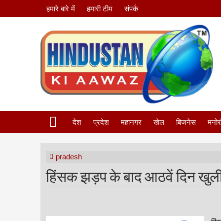
हमारे बारे में
हमारी टीम
संपर्क
देश
प्रदेश
महानगर
खेल
बिजनेस
मनोर
pradesh
हिंसक झड़प के बाद आठवें दिन खुली