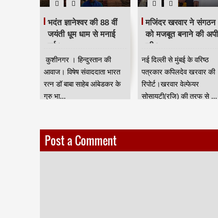
 दिया
भदंत ज्ञानेश्वर की 88 वीं
मजिंदर खरवार ने संगठन
रद्धांजलि।
जयंती धूम धाम से मनाई
को मजबूत बनाने की अप
गई।
की।
ान की आवाज
कुशीनगर । हिन्दुस्तान की
नई दिल्ली से मुंबई के वरिष्ठ
जन जाति
आवाज। विषेष संवाददाता भारत
पत्रकार कपिलदेव खरवार की
ुर) की तरफ
रत्न डॉ बाबा साहेब आंबेडकर के
रिपोर्ट।खरवार वेल्फेयर
गुरु भा...
सोसायटी(रजि) की तरफ से ...
Post a Comment