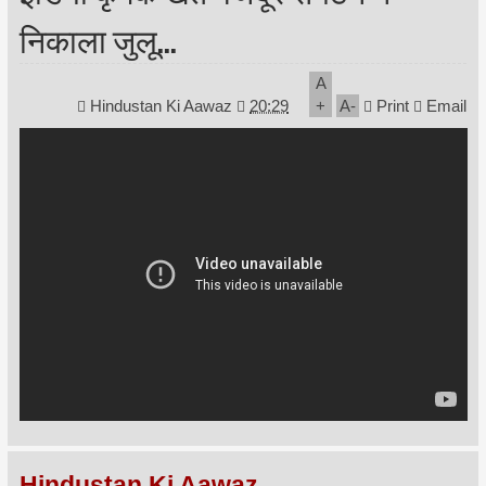
निकाला जुलू...
A
Hindustan Ki Aawaz
20:29
+
A
-
Print
Email
Hindustan Ki Aawaz