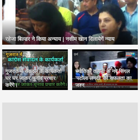
रहेजा बिल्डर ने किया अन्याय | नसीम खान दिलायेगें न्याय
गुजरात में सेवादल के कार्यकर्ता
ज्योतिका तांगड़ी के नए सिंगल
घर घर जाकर चुनाव प्रचार
'पटोला लगदी' की सफलता का
करेंगे।
जश्न