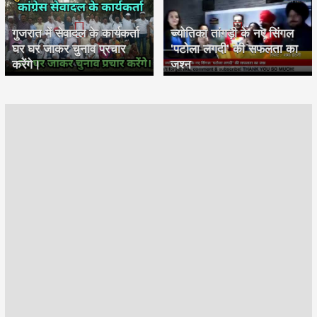
गुजरात में सेवादल के कार्यकर्ता
ज्योतिका तांगड़ी के नए सिंगल
घर घर जाकर चुनाव प्रचार
'पटोला लगदी' की सफलता का
करेंगे।
जश्न