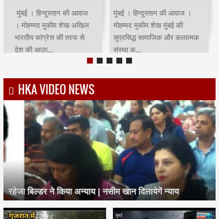
मुंबई | हिन्दुस्तान की आवाज |
मुंबई । हिन्दुस्तान की आवाज ।
मोहम्मद मुकीम शेखमुंबई कांग्रेस
मोहम्मद मुकीम शेख भारतीय क्रिकेट
अध्यक्ष भाई जगताप व कार्याध्यक्ष
के भगवान कहे जाने वाले देश के
चरणसि...
मह...
HKA VIDEO NEWS
रहेजा बिल्डर ने किया अन्याय | नसीम खान दिलायेगें न्याय