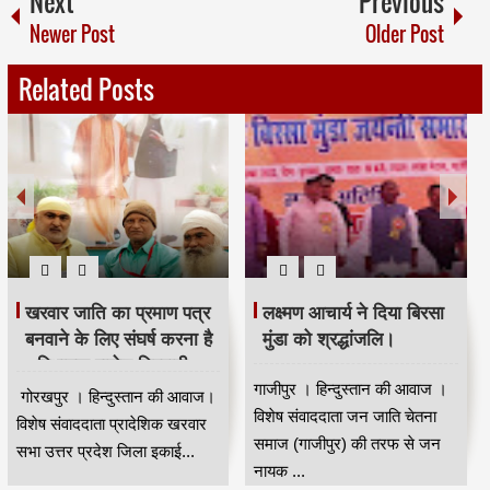
Next
Previous
Newer Post
Older Post
Related Posts
भदंत ज्ञानेश्वर की 88 वीं
मजिंदर खरवार ने संगठन को
जयंती धूम धाम से मनाई गई।
मजबूत बनाने की अपील की।
।
कुशीनगर । हिन्दुस्तान की आवाज।
नई दिल्ली से मुंबई के वरिष्ठ पत्रकार
विषेष संवाददाता भारत रत्न डॉ बाबा
कपिलदेव खरवार की रिपोर्ट।खरवार
साहेब आंबेडकर के गुरु भा...
वेल्फेयर सोसायटी(रजि) की तरफ से
...