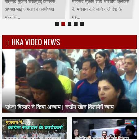
मोहम्मद मुकीम शेखमुंबई कांग्रेस
मोहम्मद मुकीम शेख भारतीय क्रिकेट
अध्यक्ष भाई जगताप व कार्याध्यक्ष
के भगवान कहे जाने वाले देश के
चरणसि...
मह...
HKA VIDEO NEWS
रहेजा बिल्डर ने किया अन्याय | नसीम खान दिलायेगें न्याय
गुजरात में सेवादल के कार्यकर्ता
ज्योतिका तांगड़ी के नए सिंगल