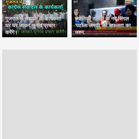
गुजरात में सेवादल के कार्यकर्ता
ज्योतिका तांगड़ी के नए सिंगल
घर घर जाकर चुनाव प्रचार
'पटोला लगदी' की सफलता का
करेंगे।
जश्न