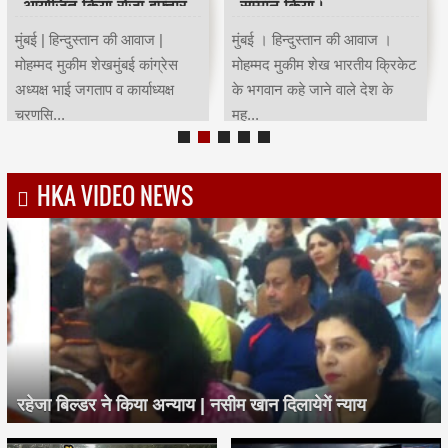
आयोजित किया रोजा इफ्तार
सम्मान किया।
मुंबई | हिन्दुस्तान की आवाज |
मुंबई । हिन्दुस्तान की आवाज ।
मोहम्मद मुकीम शेखमुंबई कांग्रेस
मोहम्मद मुकीम शेख भारतीय क्रिकेट
अध्यक्ष भाई जगताप व कार्याध्यक्ष
के भगवान कहे जाने वाले देश के
चरणसि...
मह...
HKA VIDEO NEWS
रहेजा बिल्डर ने किया अन्याय | नसीम खान दिलायेगें न्याय