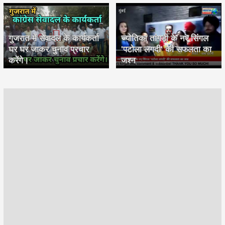
गुजरात में सेवादल के कार्यकर्ता
ज्योतिका तांगड़ी के नए सिंगल
घर घर जाकर चुनाव प्रचार
'पटोला लगदी' की सफलता का
करेंगे।
जश्न