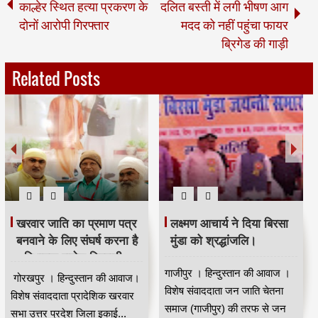
काल्हेर स्थित हत्या प्रकरण के
दलित बस्ती में लगी भीषण आग
दोनों आरोपी गिरफ्तार
मदद को नहीं पहुंचा फायर
ब्रिगेड की गाड़ी
Related Posts
भदंत ज्ञानेश्वर की 88 वीं
मजिंदर खरवार ने संगठन को
जयंती धूम धाम से मनाई गई।
मजबूत बनाने की अपील की।
।
कुशीनगर । हिन्दुस्तान की आवाज।
नई दिल्ली से मुंबई के वरिष्ठ पत्रकार
विषेष संवाददाता भारत रत्न डॉ बाबा
कपिलदेव खरवार की रिपोर्ट।खरवार
साहेब आंबेडकर के गुरु भा...
वेल्फेयर सोसायटी(रजि) की तरफ से