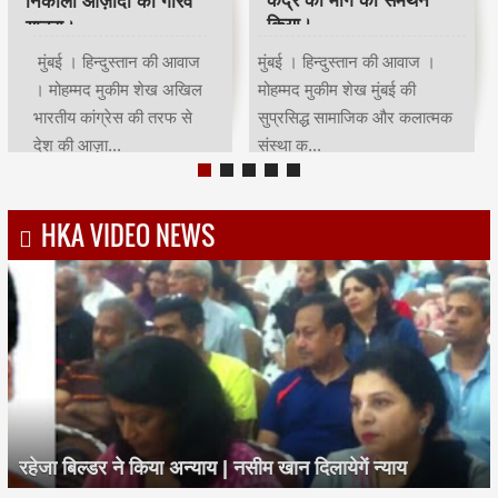
आयोजित किया रोजा इफ्तार
सम्मान किया।
मुंबई | हिन्दुस्तान की आवाज |
मुंबई । हिन्दुस्तान की आवाज ।
मोहम्मद मुकीम शेखमुंबई कांग्रेस
मोहम्मद मुकीम शेख भारतीय क्रिकेट
अध्यक्ष भाई जगताप व कार्याध्यक्ष
के भगवान कहे जाने वाले देश के
चरणसि...
मह...
HKA VIDEO NEWS
रहेजा बिल्डर ने किया अन्याय | नसीम खान दिलायेगें न्याय