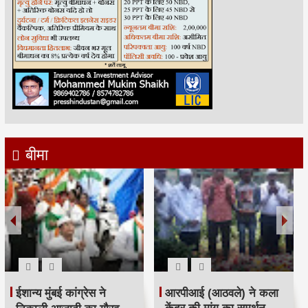
बीमा
रमजान पर दिया एकता-
श्री सिद्धिविनायक मंदिर
भाईचारे का संदेश:कांग्रेस ने
ट्रस्ट ने सचिन तेंदुलकर का