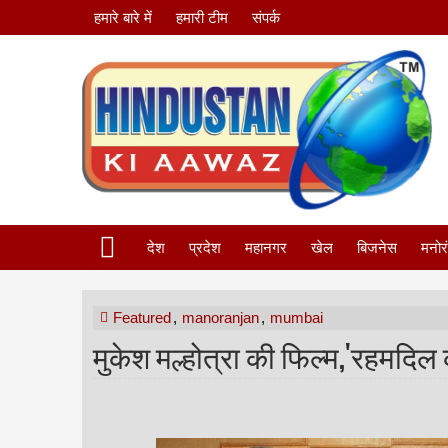
हमारे बारे में
हमारी टीम
संपर्क
देश
प्रदेश
महानगर
खेल
बिजनेस
मनोर
Featured
,
manoranjan
,
mumbai
मुकेश मल्होत्रा की फिल्म,'रहमदि