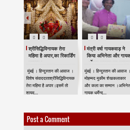
ू
श्रीसिद्धिविनायक तेरा
मंत्री वर्षा गायकवाड़ ने
न मेरे
महिमा है अपार,का रिकार्डिंग
किया अभिनेता और गाय
लदेव
सम्पन्न।
धर्मेन्द्र खरवार का सम्मा
की आवाज ।
मुंबई । हिन्दुस्तान की आवाज ।
मुंबई । हिन्दुस्तान की आवाज 
 देश और
विशेष संवाददाताश्रीसिद्धिविनायक
मोहम्मद मुकीम शेखकलाकार
चर्चित
तेरा महिमा है अपार।इसमें तो
और कला का सम्मान ।अभिनेत
शायद...
गायक धर्मेन्द्...
Post a Comment