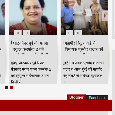
घाटकोपर पूर्व की मनपा
महापौर रितू तावडे से
क
स्कूल क्रमांक 2 की
विधायक प्रमोद जठार की
न।
सार्वजनिक जमीन निजी
मुलाकात, महिला
संस्था को दिए जाने का
सशक्तिकरण, स्वास्थ्य और
।
मुंबई, घाटकोपर पूर्व स्थित
मुंबई। विधायक प्रमोद शांताराम
मामला गरमाया
पर्यटन से जुड़े चार प्रमुख
पंतनगर मनपा शाळा क्रमांक 2
जठार ने आज मुंबई की महापौर
मुद्दे उठाए HKA
ा
की बहुमूल्य सार्वजनिक जमीन
रितू तावडे से सदिच्छा मुलाकात
निजी सं...
क...
Blogger
Facebook