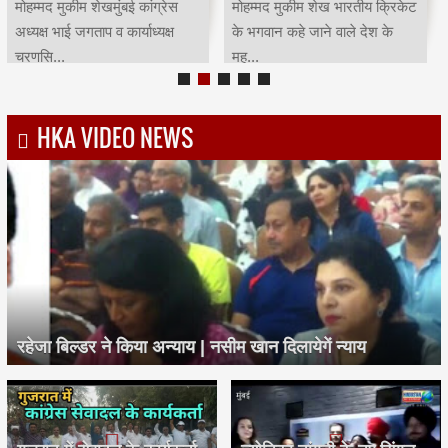
मोहम्मद मुकीम शेखमुंबई कांग्रेस
मोहम्मद मुकीम शेख भारतीय क्रिकेट
अध्यक्ष भाई जगताप व कार्याध्यक्ष
के भगवान कहे जाने वाले देश के
चरणसि...
मह...
HKA VIDEO NEWS
रहेजा बिल्डर ने किया अन्याय | नसीम खान दिलायेगें न्याय