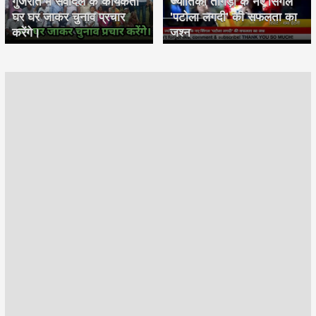
गुजरात में सेवादल के कार्यकर्ता
ज्योतिका तांगड़ी के नए सिंगल
घर घर जाकर चुनाव प्रचार
'पटोला लगदी' की सफलता का
करेंगे।
जश्न