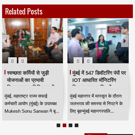
Related Posts
स्वच्छता कर्मियों से जुड़ी
मुंबई में 547 डिवॉटरिंग पंपों पर
योजनाओं का प्रभावी
IOT आधारित मॉनिटरिंग
क्रियान्वयन सुनिश्चित करें —
सिस्टम लागू, बारिश में
महाराष्ट्र राज्य सफाई
जलभराव नियंत्रण होगा
मुंबई, महाराष्ट्र राज्य सफाई
मुंबई महानगर में मानसून के दौरान
कर्मचारी आयोग के उपाध्यक्ष
अधिक प्रभावी
कर्मचारी आयोग (मुंबई) के उपाध्यक्ष
जलभराव की समस्या से निपटने के
मुकेश सोनू सरवान HKA
Mukesh Sonu Sarwan ने बृ...
लिए बृहन्मुंबई महानगरपालि...