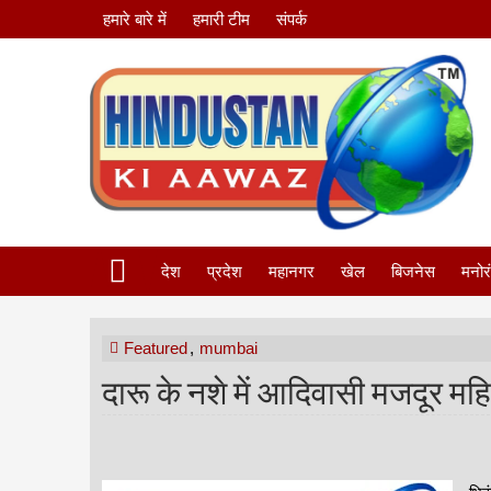
हमारे बारे में
हमारी टीम
संपर्क
देश
प्रदेश
महानगर
खेल
बिजनेस
मनोर
Featured
,
mumbai
दारू के नशे में आदिवासी मजदूर म