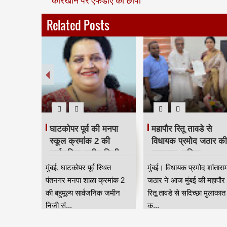
Related Posts
घाटकोपर पूर्व की मनपा
महापौर रितू तावडे से
स्कूल क्रमांक 2 की
विधायक प्रमोद जठार की
सार्वजनिक जमीन निजी
मुलाकात, महिला
संस्था को दिए जाने का
सशक्तिकरण, स्वास्थ्य औ
मुंबई, घाटकोपर पूर्व स्थित
मुंबई। विधायक प्रमोद शांतारा
मामला गरमाया
पर्यटन से जुड़े चार प्रमुख
पंतनगर मनपा शाळा क्रमांक 2
जठार ने आज मुंबई की महापौर
मुद्दे उठाए HKA
की बहुमूल्य सार्वजनिक जमीन
रितू तावडे से सदिच्छा मुलाकात
निजी सं...
क...