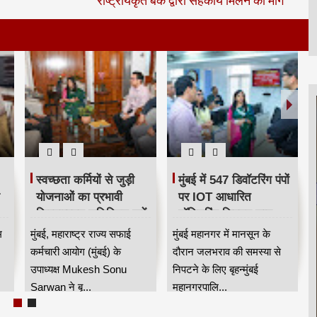
स्वच्छता कर्मियों से जुड़ी
मुंबई में 547 डिवॉटरिंग पंपों
योजनाओं का प्रभावी
पर IOT आधारित
क्रियान्वयन सुनिश्चित करें
मॉनिटरिंग सिस्टम लागू,
र
— महाराष्ट्र राज्य सफाई
बारिश में जलभराव नियंत्रण
म
मुंबई, महाराष्ट्र राज्य सफाई
मुंबई महानगर में मानसून के
कर्मचारी आयोग के उपाध्यक्ष
होगा अधिक प्रभावी
कर्मचारी आयोग (मुंबई) के
दौरान जलभराव की समस्या से
मुकेश सोनू सरवान HKA
उपाध्यक्ष Mukesh Sonu
निपटने के लिए बृहन्मुंबई
Sarwan ने बृ...
महानगरपालि...