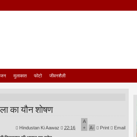
ंजन
मुलाकात
फोटो
जीवनशैली
हिला का यौन शोषण
A
Hindustan Ki Aawaz
22:16
+
A
-
Print
Email