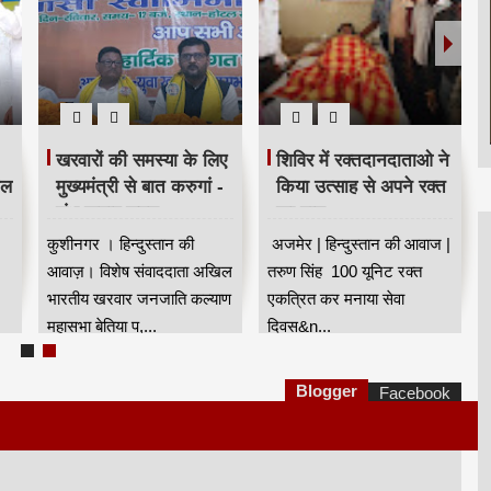
खरवारों की समस्या के लिए
शिविर में रक्तदानदाताओ ने
ील
मुख्यमंत्री से बात करुगां -
किया उत्साह से अपने रक्त
शंभू कुमार सुमन
का दान
कुशीनगर । हिन्दुस्तान की
अजमेर | हिन्दुस्तान की आवाज |
आवाज़। विशेष संवाददाता अखिल
तरुण सिंह 100 यूनिट रक्त
भारतीय खरवार जनजाति कल्याण
एकत्रित कर मनाया सेवा
महासभा बेतिया प,...
दिवस&n...
Blogger
Facebook