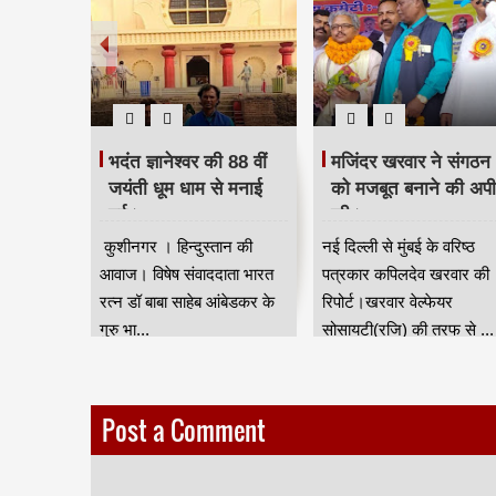
 दिया
भदंत ज्ञानेश्वर की 88 वीं
मजिंदर खरवार ने संगठन
रद्धांजलि।
जयंती धूम धाम से मनाई
को मजबूत बनाने की अप
गई।
की।
ान की आवाज
कुशीनगर । हिन्दुस्तान की
नई दिल्ली से मुंबई के वरिष्ठ
जन जाति
आवाज। विषेष संवाददाता भारत
पत्रकार कपिलदेव खरवार की
ुर) की तरफ
रत्न डॉ बाबा साहेब आंबेडकर के
रिपोर्ट।खरवार वेल्फेयर
गुरु भा...
सोसायटी(रजि) की तरफ से ...
Post a Comment