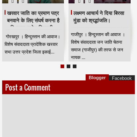
भदंत ज्ञानेश्वर की 88 वीं
मजिंदर खरवार ने संगठन को
जयंती धूम धाम से मनाई गई।
मजबूत बनाने की अपील की।
कुशीनगर । हिन्दुस्तान की आवाज।
नई दिल्ली से मुंबई के वरिष्ठ पत्रकार
विषेष संवाददाता भारत रत्न डॉ बाबा
कपिलदेव खरवार की रिपोर्ट।खरवार
साहेब आंबेडकर के गुरु भा...
वेल्फेयर सोसायटी(रजि) की तरफ से
...
Blogger
Facebook
Post a Comment