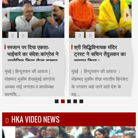
महाराष्ट्र कांग्रेस कार्याध्यक्ष व
Child Dream
पूर्व मंत्री चंद्रकांत हंडोरे का
सम्मान।
Invest 3 lacs One Time &
Get 13 Lacs Fund for your
मुंबई । हिन्दुस्तान की आवाज ।
Child Education, Gradution
मोहम्मद मुकीम शेख मुंबई कांग्रेस
& Marriage...
साउथ तमिल सेल कार्याध्यक्ष...
HKA VIDEO NEWS