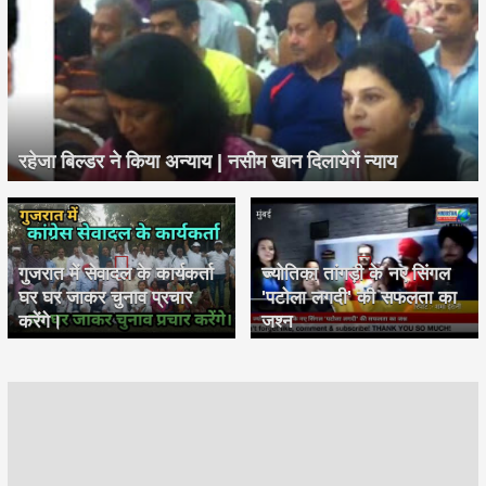
रहेजा बिल्डर ने किया अन्याय | नसीम खान दिलायेगें न्याय
गुजरात में सेवादल के कार्यकर्ता
ज्योतिका तांगड़ी के नए सिंगल
घर घर जाकर चुनाव प्रचार
'पटोला लगदी' की सफलता का
करेंगे।
जश्न