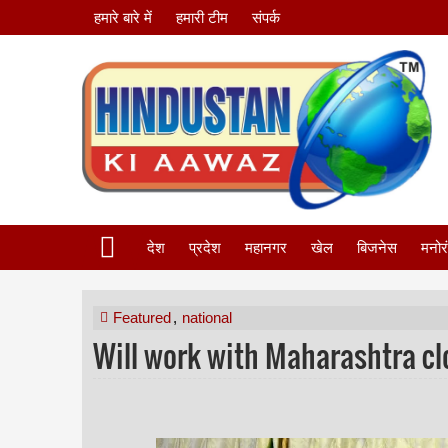
हमारे बारे में
हमारी टीम
संपर्क
देश
प्रदेश
महानगर
खेल
बिजनेस
मनोर
Featured
,
national
Will work with Maharashtra cl