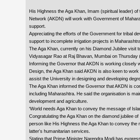
His Highness the Aga Khan, Imam (spiritual leader) o
Network (AKDN) will work with Government of Maharasht
support.
Appreciating the efforts of the Government for tribal 
support to incomplete irrigation projects in Maharashtra 
The Aga Khan, currently on his Diamond Jubilee visit 
Vidyasagar Rao at Raj Bhavan, Mumbai on Thursday 
Informing the Governor that AKDN is working closely 
Design, the Aga Khan said AKDN is also keen to work 
assist the University in designing and developing deg
The Aga Khan informed the Governor that AKDN is conc
including Maharashtra. He said the organisation is main
development and agriculture.
‘World needs Aga Khan to convey the message of Isla
Congratulating the Aga Khan on the diamond jubilee o
person like His Highness the Aga Khan to convey the m
latter's humanitarian services.
Stating that Prime Minister Narendra Modi has express