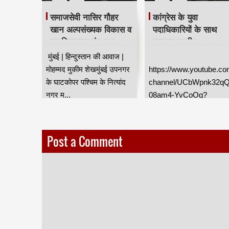
ीरो' का
समाजसेवी नासिर गौहर
कांग्रेस के युवा
ह के शुभ
खान अल्पसंख्यक विकास व
पदाधिकारियों के साथ
ुआ
सशक्तिकरण संस्था व
यादगार तस्वीर
घाटकोपर पोलीस ठाणे द्वारा
ीम शेख की
मुंबई | हिन्दुस्तान की आवाज |
सम्मानित हुए।
कुर्ला
मोहम्मद मुकीम शेखमुंबई उपनगर
https://www.youtube.co
रत डायमंड
के घाटकोपर पश्चिम के नित्यांद
channel/UCbWpnk32q
नगर म...
08am4-YvCoOg?
sub_confirmation=1
Post a Comment