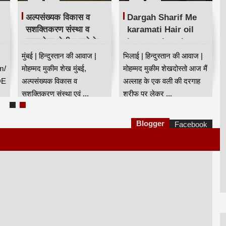
अल्पसंख्यक विकास व
Dargah Sharif Me
सशक्तिकरण संस्था व
karamati Hair oil
घाटकोपर पोलीस ठाणे के
karamat jaan kar
संयुक्त तत्वावधान में नशा
sab hairan | दरगाह
मुंबई | हिन्दुस्तान की आवाज |
भिलाई | हिन्दुस्तान की आवाज |
मुक्ति अभियान
शरीफ में करामाती बालो का
m/
मोहम्मद मुकीम शेख मुंबई,
मोहम्मद मुकीम शेखदोस्तो आज मैं
तेल😍
QE
अल्पसंख्यक विकास व
अल्लाह के एक वली की दरगाह
सशक्तिकरण संस्था एवं ...
शरीफ पर लेकर ...
Blogger
Facebook