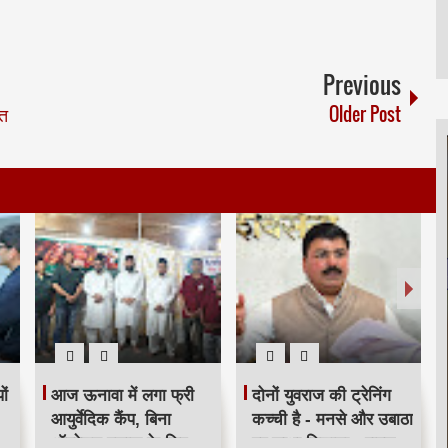
Previous
गत
Older Post
ों
आज ऊनावा में लगा फ्री
दोनों युवराज की ट्रेनिंग
आयुर्वेदिक कैंप, बिना
कच्ची है - मनसे और उबाठा
ऑपरेशन इलाज के लिए
पर साधा निशाना - राहुल