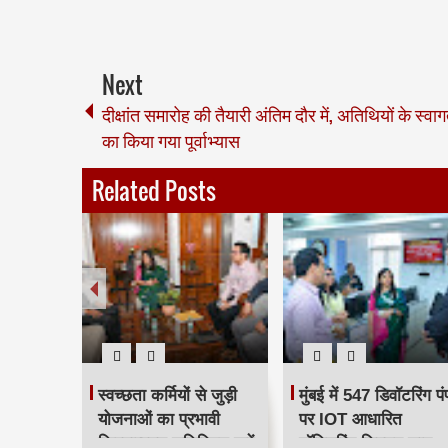
Next
दीक्षांत समारोह की तैयारी अंतिम दौर में, अतिथियों के स्वा
का किया गया पूर्वाभ्यास
Related Posts
 से
स्वच्छता कर्मियों से जुड़ी
मुंबई में 547 डिवॉटरिंग पंप
जठार की
योजनाओं का प्रभावी
पर IOT आधारित
क्रियान्वयन सुनिश्चित करें
मॉनिटरिंग सिस्टम लागू,