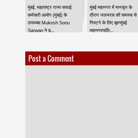
स्थ्य और
— महाराष्ट्र राज्य सफाई
बारिश में जलभराव नियंत्
 शांताराम
मुंबई, महाराष्ट्र राज्य सफाई
मुंबई महानगर में मानसून के
ार प्रमुख
कर्मचारी आयोग के उपाध्यक्ष
होगा अधिक प्रभावी
ी महापौर
कर्मचारी आयोग (मुंबई) के
दौरान जलभराव की समस्या से
मुकेश सोनू सरवान HKA
ा मुलाकात
उपाध्यक्ष Mukesh Sonu
निपटने के लिए बृहन्मुंबई
Sarwan ने बृ...
महानगरपालि...
Post a Comment