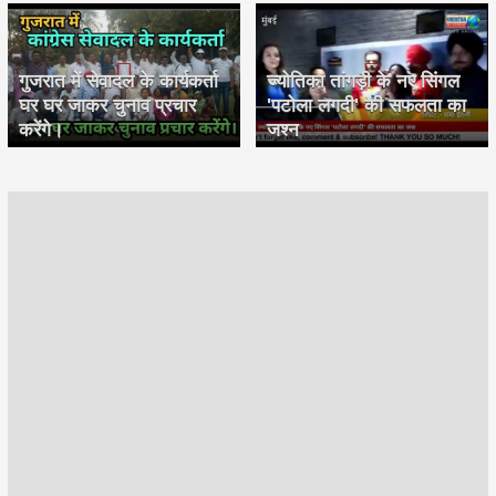
गुजरात में सेवादल के कार्यकर्ता
ज्योतिका तांगड़ी के नए सिंगल
घर घर जाकर चुनाव प्रचार
'पटोला लगदी' की सफलता का
करेंगे।
जश्न