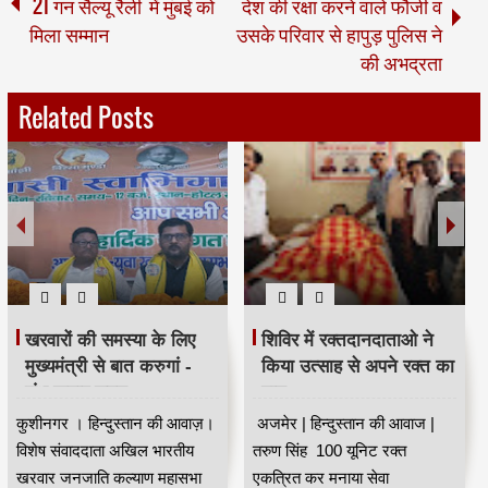
'21 गन सैल्यू रैली' में मुंबई को
देश की रक्षा करने वाले फौजी व
मिला सम्मान
उसके परिवार से हापुड़ पुलिस ने
की अभद्रता
Related Posts
खरवारों की समस्या के लिए
शिविर में रक्तदानदाताओ ने
मुख्यमंत्री से बात करुगां -
किया उत्साह से अपने रक्त का
शंभू कुमार सुमन
दान
कुशीनगर । हिन्दुस्तान की आवाज़।
अजमेर | हिन्दुस्तान की आवाज |
विशेष संवाददाता अखिल भारतीय
तरुण सिंह 100 यूनिट रक्त
खरवार जनजाति कल्याण महासभा
एकत्रित कर मनाया सेवा