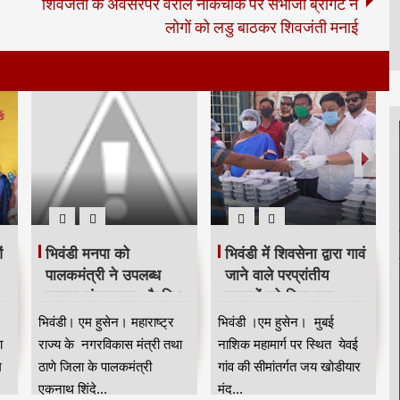
शिवजंती के अवसरपर वरलि नाकचौक पर संभाजी ब्रीगेट ने
लोगों को लडु बाठकर शिवजंती मनाई
ं
भिवंडी मनपा को
भिवंडी में शिवसेना द्वारा गावं
पालकमंत्री ने उपलब्ध
जाने वाले परप्रांतीय
कराया जंतुनाशक औषधि।
मजदूरों को दिया गया
अन्नदान ।
भिवंडी। एम हुसेन। महाराष्ट्र
भिवंडी ।एम हुसेन। मुबई
ा
राज्य के नगरविकास मंत्री तथा
नाशिक महामार्ग पर स्थित येवई
म
ठाणे जिला के पालकमंत्री
गांव की सीमांतर्गत जय खोडीयार
एकनाथ शिंदे...
मंद...