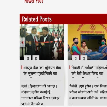
Newer Post
Related Posts
निधी
आंध्रा बैंक का यूनियन बैंक
भिवंडी में गर्भवती महिलाओ
 को क्यू
के सूचना प्रद्योगिकी का
को बेबी केअर किट का
रनयू
हुवा विलय।
वितरण किया गया है ।
इन्डिया
िया
मुंबई | हिन्दुस्तान की आवाज़ |
भिवंडी ।एम हुसेन। ठाणे जिला
नी में पांचवे
मोहम्मद मुकीम शेखमुंबई,
परीषद अंतर्गत आने वाले महिल
क 6 फरवरी
घाटकोपर पश्चिम स्थित दामोदर
व बालकल्याण समिति के माध्य
पार्क के बैंक की श...
...