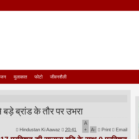
ंजन
मुलाकात
फोटो
जीवनशैली
बड़े ब्रांड के तौर पर उभरा
A
Hindustan Ki Aawaz
20:41
+
A
-
Print
Email