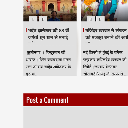
 दिया
भदंत ज्ञानेश्वर की 88 वीं
मजिंदर खरवार ने संगठन
रद्धांजलि।
जयंती धूम धाम से मनाई
को मजबूत बनाने की अप
गई।
की।
ान की आवाज
कुशीनगर । हिन्दुस्तान की
नई दिल्ली से मुंबई के वरिष्ठ
जन जाति
आवाज। विषेष संवाददाता भारत
पत्रकार कपिलदेव खरवार की
ुर) की तरफ
रत्न डॉ बाबा साहेब आंबेडकर के
रिपोर्ट।खरवार वेल्फेयर
गुरु भा...
सोसायटी(रजि) की तरफ से ...
Post a Comment