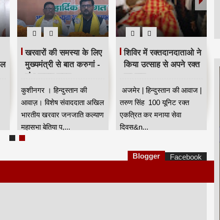
खरवारों की समस्या के लिए
शिविर में रक्तदानदाताओ ने
ील
मुख्यमंत्री से बात करुगां -
किया उत्साह से अपने रक्त
शंभू कुमार सुमन
का दान
कुशीनगर । हिन्दुस्तान की
अजमेर | हिन्दुस्तान की आवाज |
आवाज़। विशेष संवाददाता अखिल
तरुण सिंह 100 यूनिट रक्त
भारतीय खरवार जनजाति कल्याण
एकत्रित कर मनाया सेवा
महासभा बेतिया प,...
दिवस&n...
Blogger
Facebook