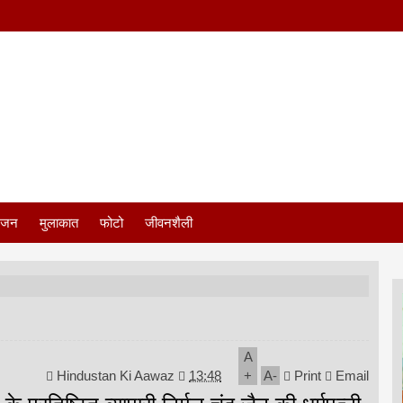
ंजन
मुलाकात
फोटो
जीवनशैली
A
Hindustan Ki Aawaz
13:48
+
A
-
Print
Email