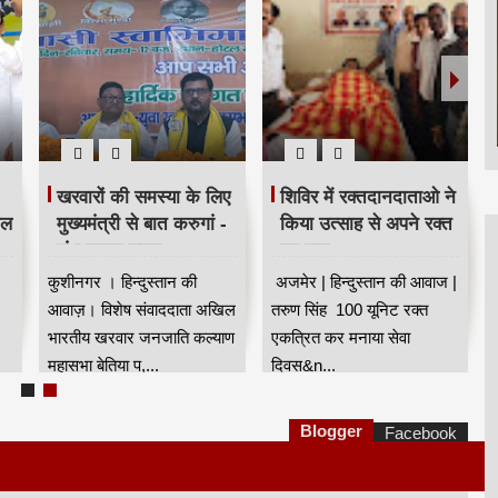
भदंत ज्ञानेश्वर की 88 वीं
मजिंदर खरवार ने संगठन
ि।
जयंती धूम धाम से मनाई
को मजबूत बनाने की अपील
गई।
की।
ज
कुशीनगर । हिन्दुस्तान की
नई दिल्ली से मुंबई के वरिष्ठ
आवाज। विषेष संवाददाता भारत
पत्रकार कपिलदेव खरवार की
रफ
रत्न डॉ बाबा साहेब आंबेडकर के
रिपोर्ट।खरवार वेल्फेयर
गुरु भा...
सोसायटी(रजि) की तरफ से ...
Blogger
Facebook