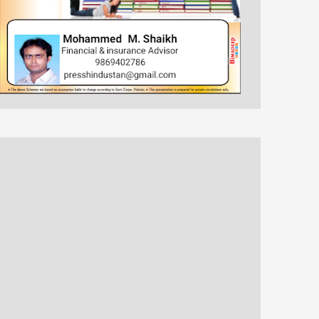
खरवारों की समस्या के लिए
शिविर में रक्तदानदाताओ ने
मुख्यमंत्री से बात करुगां -
किया उत्साह से अपने रक्त
शंभू कुमार सुमन
का दान
कुशीनगर । हिन्दुस्तान की
अजमेर | हिन्दुस्तान की आवाज |
आवाज़। विशेष संवाददाता अखिल
तरुण सिंह 100 यूनिट रक्त
भारतीय खरवार जनजाति कल्याण
एकत्रित कर मनाया सेवा
महासभा बेतिया प,...
दिवस&n...