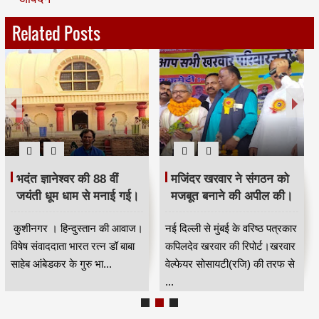
Related Posts
खरवारों की समस्या के लिए
शिविर में रक्तदानदाताओ ने
मुख्यमंत्री से बात करुगां -
किया उत्साह से अपने रक्त का
शंभू कुमार सुमन
दान
कुशीनगर । हिन्दुस्तान की आवाज़।
अजमेर | हिन्दुस्तान की आवाज |
विशेष संवाददाता अखिल भारतीय
तरुण सिंह 100 यूनिट रक्त
खरवार जनजाति कल्याण महासभा
एकत्रित कर मनाया सेवा
बेतिया प,...
दिवस&n...