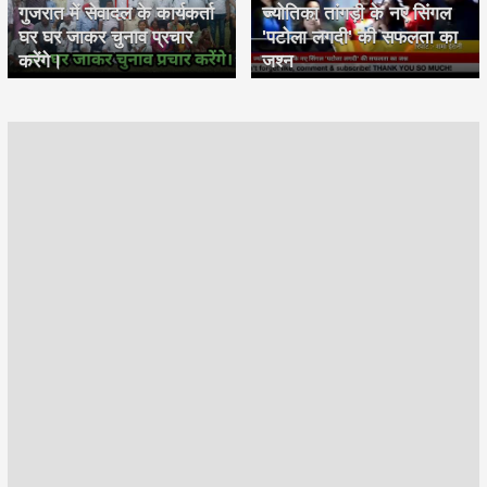
गुजरात में सेवादल के कार्यकर्ता
ज्योतिका तांगड़ी के नए सिंगल
घर घर जाकर चुनाव प्रचार
'पटोला लगदी' की सफलता का
करेंगे।
जश्न