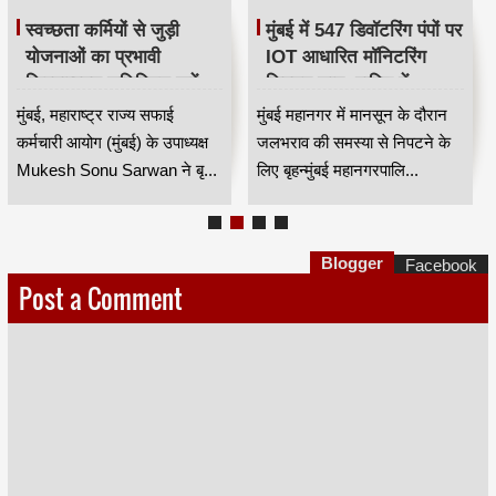
स्वच्छता कर्मियों से जुड़ी
मुंबई में 547 डिवॉटरिंग पंपों पर
योजनाओं का प्रभावी
IOT आधारित मॉनिटरिंग
क्रियान्वयन सुनिश्चित करें —
सिस्टम लागू, बारिश में
महाराष्ट्र राज्य सफाई
जलभराव नियंत्रण होगा
मुंबई, महाराष्ट्र राज्य सफाई
मुंबई महानगर में मानसून के दौरान
कर्मचारी आयोग के उपाध्यक्ष
अधिक प्रभावी
कर्मचारी आयोग (मुंबई) के उपाध्यक्ष
जलभराव की समस्या से निपटने के
मुकेश सोनू सरवान HKA
Mukesh Sonu Sarwan ने बृ...
लिए बृहन्मुंबई महानगरपालि...
Blogger
Facebook
Post a Comment