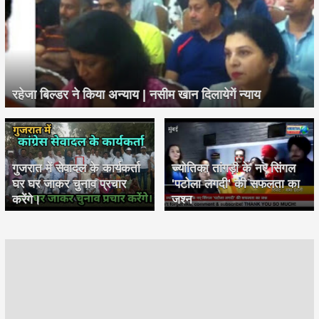
रहेजा बिल्डर ने किया अन्याय | नसीम खान दिलायेगें न्याय
गुजरात में सेवादल के कार्यकर्ता
ज्योतिका तांगड़ी के नए सिंगल
घर घर जाकर चुनाव प्रचार
'पटोला लगदी' की सफलता का
करेंगे।
जश्न