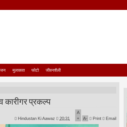
ंजन
मुलाकात
फोटो
जीवनशैली
य व कारीगर प्रकल्प
A
Hindustan Ki Aawaz
20:31
+
A
-
Print
Email