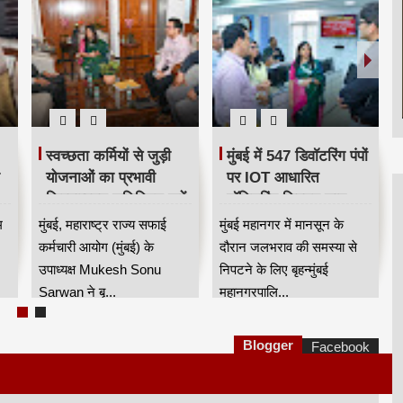
स्वच्छता कर्मियों से जुड़ी
मुंबई में 547 डिवॉटरिंग पंपों
योजनाओं का प्रभावी
पर IOT आधारित
क्रियान्वयन सुनिश्चित करें
मॉनिटरिंग सिस्टम लागू,
र
— महाराष्ट्र राज्य सफाई
बारिश में जलभराव नियंत्रण
म
मुंबई, महाराष्ट्र राज्य सफाई
मुंबई महानगर में मानसून के
कर्मचारी आयोग के उपाध्यक्ष
होगा अधिक प्रभावी
कर्मचारी आयोग (मुंबई) के
दौरान जलभराव की समस्या से
मुकेश सोनू सरवान HKA
उपाध्यक्ष Mukesh Sonu
निपटने के लिए बृहन्मुंबई
Sarwan ने बृ...
महानगरपालि...
Blogger
Facebook