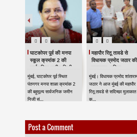
घाटकोपर पूर्व की मनपा
महापौर रितू तावडे से
स्कूल क्रमांक 2 की
विधायक प्रमोद जठार की
सार्वजनिक जमीन निजी
मुलाकात, महिला
संस्था को दिए जाने का
सशक्तिकरण, स्वास्थ्य औ
मुंबई, घाटकोपर पूर्व स्थित
मुंबई। विधायक प्रमोद शांतारा
मामला गरमाया
पर्यटन से जुड़े चार प्रमुख
पंतनगर मनपा शाळा क्रमांक 2
जठार ने आज मुंबई की महापौर
मुद्दे उठाए HKA
की बहुमूल्य सार्वजनिक जमीन
रितू तावडे से सदिच्छा मुलाकात
निजी सं...
क...
Post a Comment