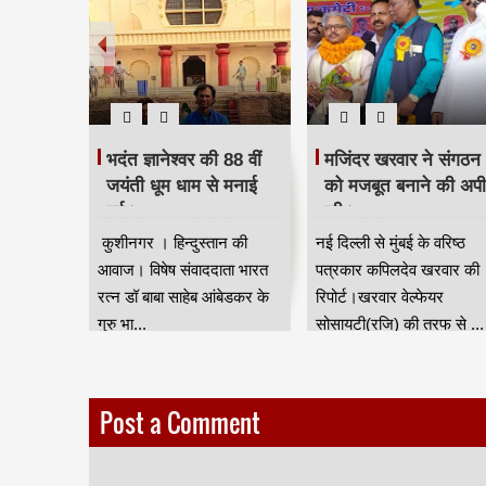
 दिया
भदंत ज्ञानेश्वर की 88 वीं
मजिंदर खरवार ने संगठन
रद्धांजलि।
जयंती धूम धाम से मनाई
को मजबूत बनाने की अप
गई।
की।
ान की आवाज
कुशीनगर । हिन्दुस्तान की
नई दिल्ली से मुंबई के वरिष्ठ
जन जाति
आवाज। विषेष संवाददाता भारत
पत्रकार कपिलदेव खरवार की
ुर) की तरफ
रत्न डॉ बाबा साहेब आंबेडकर के
रिपोर्ट।खरवार वेल्फेयर
गुरु भा...
सोसायटी(रजि) की तरफ से ...
Post a Comment