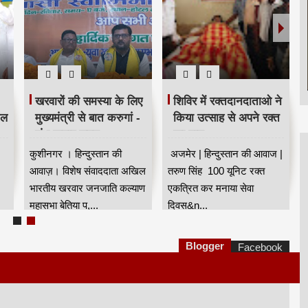
खरवारों की समस्या के लिए
शिविर में रक्तदानदाताओ ने
ील
मुख्यमंत्री से बात करुगां -
किया उत्साह से अपने रक्त
शंभू कुमार सुमन
का दान
कुशीनगर । हिन्दुस्तान की
अजमेर | हिन्दुस्तान की आवाज |
आवाज़। विशेष संवाददाता अखिल
तरुण सिंह 100 यूनिट रक्त
भारतीय खरवार जनजाति कल्याण
एकत्रित कर मनाया सेवा
महासभा बेतिया प,...
दिवस&n...
Blogger
Facebook