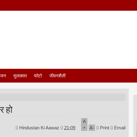
ंजन
मुलाकात
फोटो
जीवनशैली
र हो
A
Hindustan Ki Aawaz
21:09
+
A
-
Print
Email