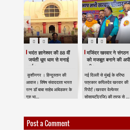
 दिया
भदंत ज्ञानेश्वर की 88 वीं
मजिंदर खरवार ने संगठन
रद्धांजलि।
जयंती धूम धाम से मनाई
को मजबूत बनाने की अप
गई।
की।
ान की आवाज
कुशीनगर । हिन्दुस्तान की
नई दिल्ली से मुंबई के वरिष्ठ
जन जाति
आवाज। विषेष संवाददाता भारत
पत्रकार कपिलदेव खरवार की
ुर) की तरफ
रत्न डॉ बाबा साहेब आंबेडकर के
रिपोर्ट।खरवार वेल्फेयर
गुरु भा...
सोसायटी(रजि) की तरफ से ...
Post a Comment