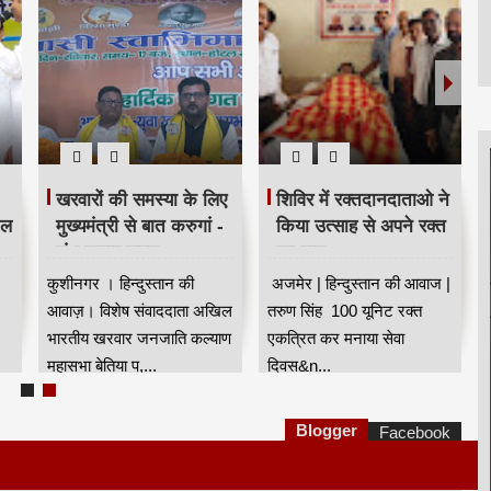
खरवारों की समस्या के लिए
शिविर में रक्तदानदाताओ ने
ील
मुख्यमंत्री से बात करुगां -
किया उत्साह से अपने रक्त
शंभू कुमार सुमन
का दान
कुशीनगर । हिन्दुस्तान की
अजमेर | हिन्दुस्तान की आवाज |
आवाज़। विशेष संवाददाता अखिल
तरुण सिंह 100 यूनिट रक्त
भारतीय खरवार जनजाति कल्याण
एकत्रित कर मनाया सेवा
महासभा बेतिया प,...
दिवस&n...
Blogger
Facebook