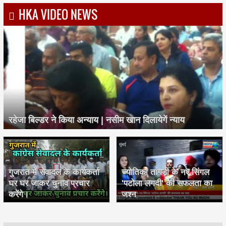
HKA VIDEO NEWS
रहेजा बिल्डर ने किया अन्याय | नसीम खान दिलायेगें न्याय
गुजरात में सेवादल के कार्यकर्ता
ज्योतिका तांगड़ी के नए सिंगल
घर घर जाकर चुनाव प्रचार
'पटोला लगदी' की सफलता का
करेंगे।
जश्न