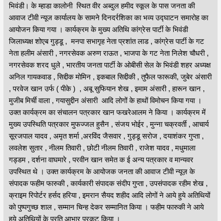
भिवंडी। के म्हाडा कालोनी स्थित वीर अब्दुल हमीद स्कूल के पास जनता की
आवाज टीवी न्यूज कार्यालय के सामने दिनदर्रशिका का भव्य उद्घाटन समारोह का
आयोजन किया गया । कार्यक्रम के मुख्य अतिथि कांग्रेस पार्टी के भिवंडी
जिलाध्यक्ष शोएब गुड्डू , मनपा सभागृह नेता प्रशांत लाड , कांग्रेस पार्टी के गट
नेता हलीम अंसारी , नगरसेवक अरुण राऊत , भाजपा के गट नेता निलेश चौधरी ,
नगरसेवक शरद धुले , भारतीय जनता पार्टी के ओबीसी सेल के भिवंडी शहर अध्यक्ष
अनिल गायकवाड , सिद्दीक मोमिन , इकबाल सिद्दीकी , तुफैल फारूकी, जुबेर अंसारी
, परवेज खान उर्फ ( पीके ) , अबू सुफियान शेख , इमाम अंसारी , हारून खान ,
मुजीब मिर्ची वाला , गयासुद्दीन अंसारी आदि लोगों के हाथों विमोचन किया गया ।
उक्त कार्यक्रम का संचालन पत्रकार खान फखरेआलम ने किया । कार्यक्रम में
मुख्य उपस्थिति पत्रकार मुफज्जल हुसैन , संजय भोईर , मुन्ना चक्रवर्ती , आचार्य
सूरजपाल यादव , अमृत शर्मा ,अरविंद जैसवार , गुड्डू सरोज , दयाशंकर गुप्ता ,
लवलेश सुतार , नीलम तिवारी , छोटी नीलम तिवारी , राजेश यादव , मधुमाला
गड्डम , दर्शना वाघमारे , परवीन खान समेत क ई अन्य पत्रकार व मान्यवर
उपस्थित थे । उक्त कार्यक्रम के आयोजक जनता की आवाज टीवी न्यूज़ के
संपादक फहीम फारुकी , कार्यकारी संपादक संदीप गुप्ता , उपसंपादक रहीम शेख ,
क्राइम रिपोर्टर हर्सद हरिया , इमरान सैयद शहीद आदि लोगों ने आये हुये अतिथियों
को पुष्पगुच्छ शाल , सम्मान चिन्ह देकर सम्मानित किया । फहीम फारुकी ने आये
हुये अतिथियों के प्रति आभार प्रकट किया ।