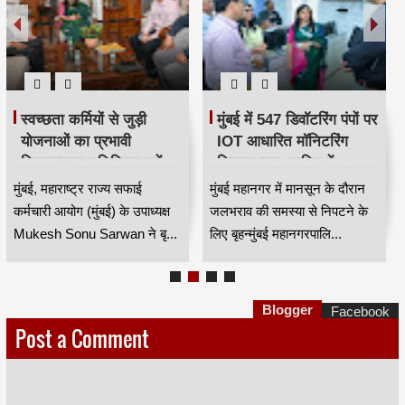
स्वच्छता कर्मियों से जुड़ी
मुंबई में 547 डिवॉटरिंग पंपों पर
योजनाओं का प्रभावी
IOT आधारित मॉनिटरिंग
क्रियान्वयन सुनिश्चित करें —
सिस्टम लागू, बारिश में
महाराष्ट्र राज्य सफाई
जलभराव नियंत्रण होगा
मुंबई, महाराष्ट्र राज्य सफाई
मुंबई महानगर में मानसून के दौरान
कर्मचारी आयोग के उपाध्यक्ष
अधिक प्रभावी
कर्मचारी आयोग (मुंबई) के उपाध्यक्ष
जलभराव की समस्या से निपटने के
मुकेश सोनू सरवान HKA
Mukesh Sonu Sarwan ने बृ...
लिए बृहन्मुंबई महानगरपालि...
Blogger
Facebook
Post a Comment