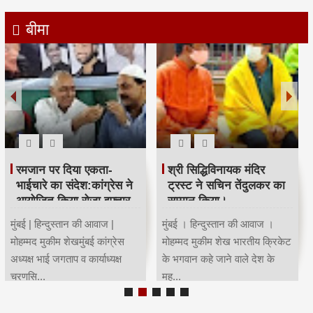
बीमा
रमजान पर दिया एकता-
श्री सिद्धिविनायक मंदिर
भाईचारे का संदेश:कांग्रेस ने
ट्रस्ट ने सचिन तेंदुलकर का
आयोजित किया रोजा इफ्तार
सम्मान किया।
मुंबई | हिन्दुस्तान की आवाज |
मुंबई । हिन्दुस्तान की आवाज ।
मोहम्मद मुकीम शेखमुंबई कांग्रेस
मोहम्मद मुकीम शेख भारतीय क्रिकेट
अध्यक्ष भाई जगताप व कार्याध्यक्ष
के भगवान कहे जाने वाले देश के
चरणसि...
मह...