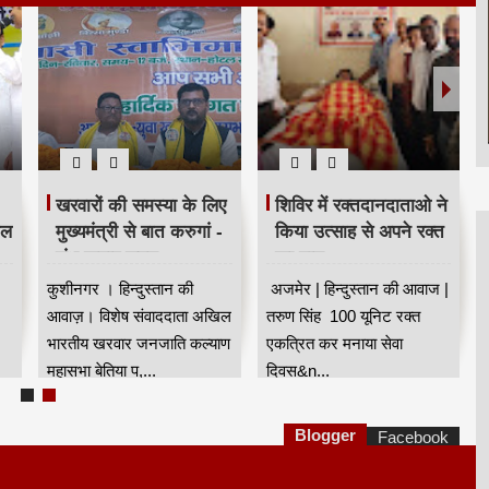
खरवारों की समस्या के लिए
शिविर में रक्तदानदाताओ ने
ील
मुख्यमंत्री से बात करुगां -
किया उत्साह से अपने रक्त
शंभू कुमार सुमन
का दान
कुशीनगर । हिन्दुस्तान की
अजमेर | हिन्दुस्तान की आवाज |
आवाज़। विशेष संवाददाता अखिल
तरुण सिंह 100 यूनिट रक्त
भारतीय खरवार जनजाति कल्याण
एकत्रित कर मनाया सेवा
महासभा बेतिया प,...
दिवस&n...
Blogger
Facebook