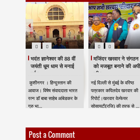
 दिया
भदंत ज्ञानेश्वर की 88 वीं
मजिंदर खरवार ने संगठन
रद्धांजलि।
जयंती धूम धाम से मनाई
को मजबूत बनाने की अप
गई।
की।
ान की आवाज
कुशीनगर । हिन्दुस्तान की
नई दिल्ली से मुंबई के वरिष्ठ
जन जाति
आवाज। विषेष संवाददाता भारत
पत्रकार कपिलदेव खरवार की
ुर) की तरफ
रत्न डॉ बाबा साहेब आंबेडकर के
रिपोर्ट।खरवार वेल्फेयर
गुरु भा...
सोसायटी(रजि) की तरफ से ...
Post a Comment