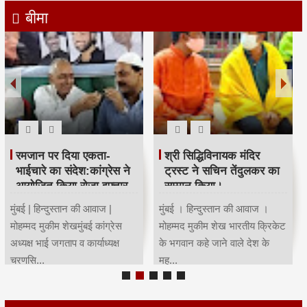
बीमा
रमजान पर दिया एकता-
श्री सिद्धिविनायक मंदिर
भाईचारे का संदेश:कांग्रेस ने
ट्रस्ट ने सचिन तेंदुलकर का
आयोजित किया रोजा इफ्तार
सम्मान किया।
मुंबई | हिन्दुस्तान की आवाज |
मुंबई । हिन्दुस्तान की आवाज ।
मोहम्मद मुकीम शेखमुंबई कांग्रेस
मोहम्मद मुकीम शेख भारतीय क्रिकेट
अध्यक्ष भाई जगताप व कार्याध्यक्ष
के भगवान कहे जाने वाले देश के
चरणसि...
मह...