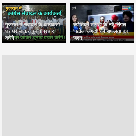
गुजरात में सेवादल के कार्यकर्ता
ज्योतिका तांगड़ी के नए सिंगल
घर घर जाकर चुनाव प्रचार
'पटोला लगदी' की सफलता का
करेंगे।
जश्न