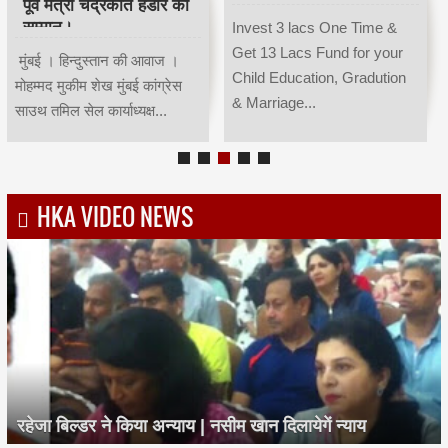
पूर्व मंत्री चंद्रकांत हंडोरे का
सम्मान।
Invest 3 lacs One Time &
Get 13 Lacs Fund for your
मुंबई । हिन्दुस्तान की आवाज ।
Child Education, Gradution
मोहम्मद मुकीम शेख मुंबई कांग्रेस
& Marriage...
साउथ तमिल सेल कार्याध्यक्ष...
HKA VIDEO NEWS
रहेजा बिल्डर ने किया अन्याय | नसीम खान दिलायेगें न्याय