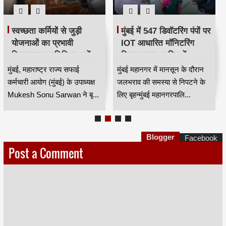
स्वच्छता कर्मियों से जुड़ी
मुंबई में 547 डिवॉटरिंग पंपों पर
योजनाओं का प्रभावी
IOT आधारित मॉनिटरिंग
क्रियान्वयन सुनिश्चित करें —
सिस्टम लागू, बारिश में
महाराष्ट्र राज्य सफाई
जलभराव नियंत्रण होगा
मुंबई, महाराष्ट्र राज्य सफाई
मुंबई महानगर में मानसून के दौरान
कर्मचारी आयोग के उपाध्यक्ष
अधिक प्रभावी
कर्मचारी आयोग (मुंबई) के उपाध्यक्ष
जलभराव की समस्या से निपटने के
मुकेश सोनू सरवान HKA
Mukesh Sonu Sarwan ने बृ...
लिए बृहन्मुंबई महानगरपालि...
Blogger
Facebook
Post a Comment