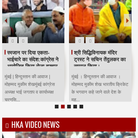
रमजान पर दिया एकता-
श्री सिद्धिविनायक मंदिर
भाईचारे का संदेश:कांग्रेस ने
ट्रस्ट ने सचिन तेंदुलकर का
आयोजित किया रोजा इफ्तार
सम्मान किया।
मुंबई | हिन्दुस्तान की आवाज |
मुंबई । हिन्दुस्तान की आवाज ।
मोहम्मद मुकीम शेखमुंबई कांग्रेस
मोहम्मद मुकीम शेख भारतीय क्रिकेट
अध्यक्ष भाई जगताप व कार्याध्यक्ष
के भगवान कहे जाने वाले देश के
चरणसि...
मह...
HKA VIDEO NEWS