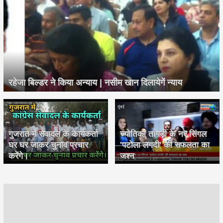
रहेजा बिल्डर ने किया अन्याय | नसीम खान दिलायेगें न्याय
गुजरात में सेवादल के कार्यकर्ता
ज्योतिका तांगड़ी के नए सिंगल
घर घर जाकर चुनाव प्रचार
'पटोला लगदी' की सफलता का
करेंगे।
जश्न