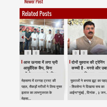
Newer Post
Related Posts
टरिंग पंपों
आज ऊनावा में लगा फ्री
दोनों युवराज की ट्रेनिंग
त
आयुर्वेदिक कैंप, बिना
कच्ची है - मनसे और उबा
 लागू,
ऑपरेशन इलाज के लिए
पर साधा निशाना - राहुल
 नियंत्रण
उमड़ी भीड़ HKA
शेवाले
सून के
मेहसाणा में दरगाह ट्रस्ट की
युवराजों ने बनाया झूट का पहा
वी
स्या से
पहल, सैकड़ों मरीजों ने लिया मुफ्त
- शिवसेना ने दिखाया सच का
ंबई
इलाज का लाभगुजरात के
आईना*मुंबई , दिनांक , ३ जन..
मेहसा...