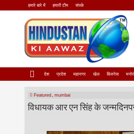
हमारे बारे में
हमारी टीम
संपर्क
देश
प्रदेश
महानगर
खेल
बिजनेस
मनोर
Featured
,
mumbai
विधायक आर एन सिंह के जन्मदिनप