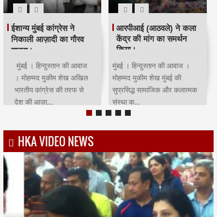
रमजान पर दिया एकता-
श्री सिद्धिविनायक मंदिर
भाईचारे का संदेश:कांग्रेस ने
ट्रस्ट ने सचिन तेंदुलकर का
आयोजित किया रोजा इफ्तार
सम्मान किया।
मुंबई | हिन्दुस्तान की आवाज |
मुंबई । हिन्दुस्तान की आवाज ।
मोहम्मद मुकीम शेखमुंबई कांग्रेस
मोहम्मद मुकीम शेख भारतीय क्रिकेट
अध्यक्ष भाई जगताप व कार्याध्यक्ष
के भगवान कहे जाने वाले देश के
चरणसि...
मह...
HKA VIDEO NEWS