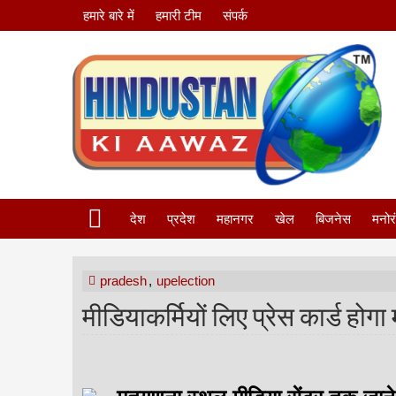
हमारे बारे में
हमारी टीम
संपर्क
देश
प्रदेश
महानगर
खेल
बिजनेस
मनोर
pradesh
,
upelection
मीडियाकर्मियों लिए प्रेस कार्ड होग