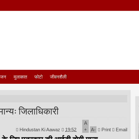
ंजन
मुलाकात
फोटो
जीवनशैली
ा मान्यः जिलाधिकारी
A
Hindustan Ki Aawaz
19:52
+
A
-
Print
Email