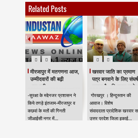
Related Posts
havan
मीरजापुर में मतगणना आज,
खरवार जाति का प्रमाण
उम्मीदवारों की बढ़ी
पत्र बनवाने के लिए संघर्ष
dnavis-
धुकधुकी
करना है - विधायक राजे
 of
त्रिपाठी
shtra
-सुरक्षा के मद्देनजर प्रशासन ने
गोरखपुर । हिन्दुस्तान की
 in
thviraj
किये तगड़े इंतजाम-मीरजापुर व
आवाज। विशेष
g the
cked the
कछवां के मतों की गिनती
संवाददाता प्रादेशिक खरवार स
a
 CM
जीआईसी नगर में...
उत्तर प्रदेश जिला इकाई...