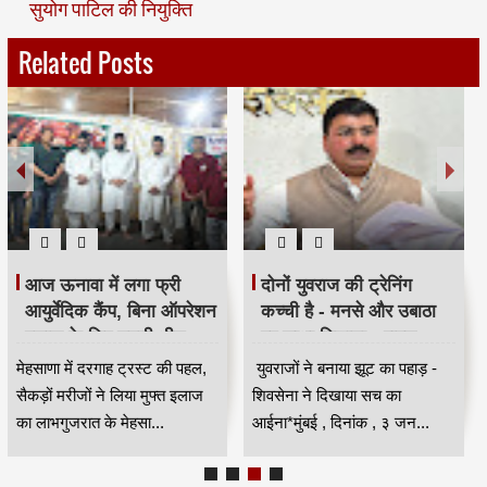
सुयोग पाटिल की नियुक्ति
Related Posts
आज ऊनावा में लगा फ्री
दोनों युवराज की ट्रेनिंग
आयुर्वेदिक कैंप, बिना ऑपरेशन
कच्ची है - मनसे और उबाठा
इलाज के लिए उमड़ी भीड़
पर साधा निशाना - राहुल
HKA
शेवाले
मेहसाणा में दरगाह ट्रस्ट की पहल,
युवराजों ने बनाया झूट का पहाड़ -
सैकड़ों मरीजों ने लिया मुफ्त इलाज
शिवसेना ने दिखाया सच का
का लाभगुजरात के मेहसा...
आईना*मुंबई , दिनांक , ३ जन...