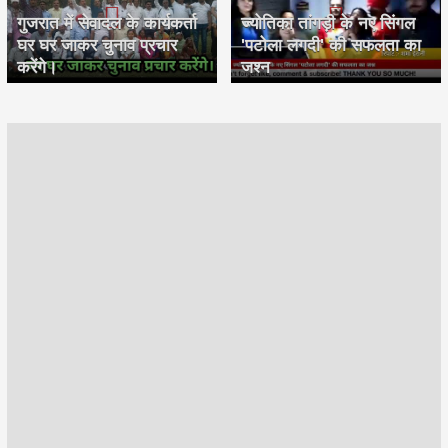
गुजरात में सेवादल के कार्यकर्ता
ज्योतिका तांगड़ी के नए सिंगल
घर घर जाकर चुनाव प्रचार
'पटोला लगदी' की सफलता का
करेंगे।
जश्न