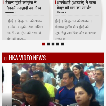
रमजान पर दिया एकता-
श्री सिद्धिविनायक मंदिर
भाईचारे का संदेश:कांग्रेस ने
ट्रस्ट ने सचिन तेंदुलकर का
आयोजित किया रोजा इफ्तार
सम्मान किया।
मुंबई | हिन्दुस्तान की आवाज |
मुंबई । हिन्दुस्तान की आवाज ।
मोहम्मद मुकीम शेखमुंबई कांग्रेस
मोहम्मद मुकीम शेख भारतीय क्रिकेट
अध्यक्ष भाई जगताप व कार्याध्यक्ष
के भगवान कहे जाने वाले देश के
चरणसि...
मह...
HKA VIDEO NEWS