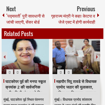
Next
Previous
‘पद्मावती’ पुरी सावधानी से
गृहराज्य मंत्री ने कहा: केाटपा व
जांची जाएगी, सेंसर बोर्ड
जेजे एक्ट में होगी कार्यवाही
Related Posts
स्वच्छता कर्मियों से जुड़ी
मुंबई में 547 डिवॉटरिंग पंपों पर
योजनाओं का प्रभावी
IOT आधारित मॉनिटरिंग
क्रियान्वयन सुनिश्चित करें —
सिस्टम लागू, बारिश में
महाराष्ट्र राज्य सफाई
जलभराव नियंत्रण होगा
मुंबई, महाराष्ट्र राज्य सफाई
मुंबई महानगर में मानसून के दौरान
कर्मचारी आयोग के उपाध्यक्ष
अधिक प्रभावी