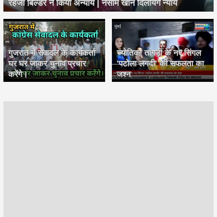
रहेजा बिल्डर ने किया अन्याय | नसीम खान दिलायेगें न्याय
गुजरात में सेवादल के कार्यकर्ता
ज्योतिका तांगड़ी के नए सिंगल
घर घर जाकर चुनाव प्रचार
'पटोला लगदी' की सफलता का
करेंगे।
जश्न